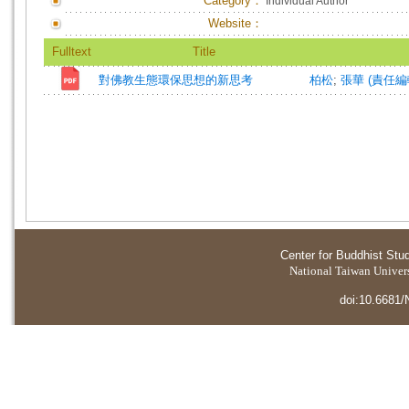
Category：
Individual Author
Website：
Fulltext
Title
對佛教生態環保思想的新思考
柏松
;
張華 (責任編輯)=
Center for Buddhist Stu
National Taiwan Universi
doi:10.6681