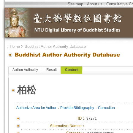
Site map
．
About us
．
Consultative C
．
Home
>
Buddhist Author Authority Database
Author Authority
Result
Content
柏松
．
．
Authorize Area for Author
Provide Bibliography
Correction
ID
：
97271
Alternative Names：