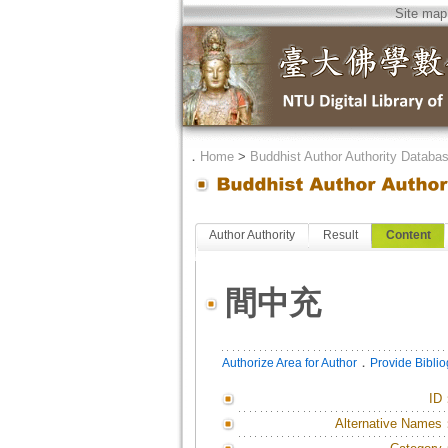
Site map
．
Home
>
Buddhist Author Authority Databa
Author Authority
Result
Content
間中充
．
Authorize Area for Author
Provide Bibli
ID
Alternative Names