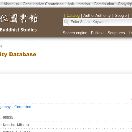
．
About us
．
Consultative Committee
．
Ask Librarian
．
Contribution
．
Copyrig
｜
Catalog
｜
Author Authority
｜
Google
｜
Search engine
．
Fulltext
．
Scriptures
．
L
se
．
ography
Correction
：
98835
：
Kenchu, Mitsuru