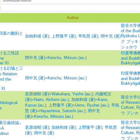
：
Individual Author
：
Author
龍谷大学佛
of the Budd
貝葉の翻刻と
Ryūkoku
加納和雄 (著)
;
上野隆平 (著)
;
早島慧 (著)
;
間中充 (著)
ク ブッキ
ショホウ
ける三性説
印度學佛教學研
間中充 (著)=Kenchu, Mitsuru (au.)
he
and Buddh
er XI
Bukkyōga
ける幻喩と三
印度學佛教學研
elation
間中充 (著)=Kenchu, Mitsuru (au.)
and Buddh
nd the
Bukkyōga
 XI
若原雄昭 (著)=Wakahara, Yusho (au.)
;
内藤昭文
龍谷大学仏教
(著)=Naito, Akifumi (au.)
;
加納和雄 (著)=Kano,
of Researc
logical
Kazuo (au.)
;
上野隆平 (著)=Ueno, Ryuhei (au.)
;
早島
Culture,
s
慧 (著)=Hayashima, Satoshi (au.)
;
間中充
ウ ブンカ
(著)=Kenchu, Mitsuru (au.)
龍谷大学仏教
乗荘厳経論』
若原雄昭 (著)
;
加納和雄 (著)
;
上野隆平 (著)
;
早島慧
of Researc
A
Culture,
(著)
;
間中充 (著)
dhist
ウ ブンカ