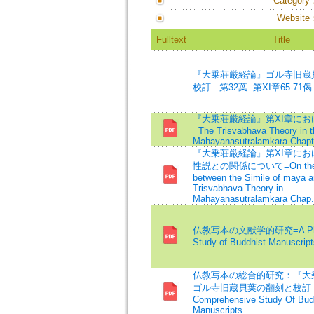
Category
Website
Fulltext
Title
『大乗荘厳経論』ゴル寺旧蔵
校訂 : 第32葉: 第XI章65-71偈
『大乗荘厳経論』第XI章にお
=The Trisvabhava Theory in t
Mahayanasutralamkara Chapt
『大乗荘厳経論』第XI章にお
性説との関係について=On the R
between the Simile of maya a
Trisvabhava Theory in
Mahayanasutralamkara Chap.
仏教写本の文献学的研究=A Philo
Study of Buddhist Manuscript
仏教写本の総合的研究：『大
ゴル寺旧蔵貝葉の翻刻と校訂=
Comprehensive Study Of Bud
Manuscripts