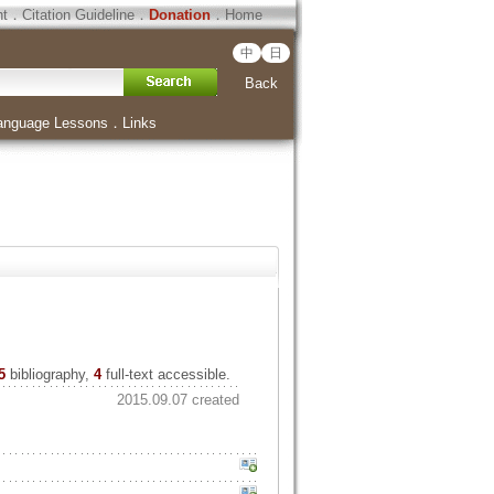
ht
．
Citation Guideline
．
Donation
．
Home
中
日
Back
anguage Lessons
．
Links
5
bibliography,
4
full-text accessible.
2015.09.07 created