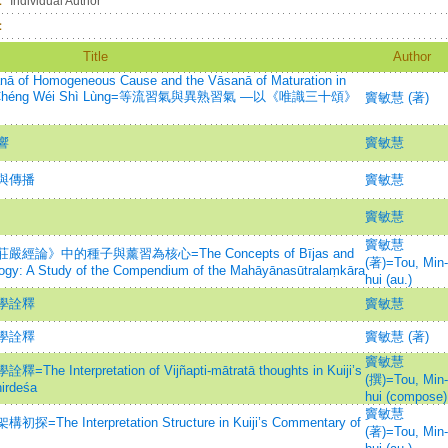
：
Individual Author
：
Title
Author
sanā of Homogeneous Cause and the Vāsanā of Maturation in
d the Chéng Wéi Shì Lùng=等流習氣與異熟習氣 —以《唯識三十頌》
竇敏慧 (著)
響
竇敏慧
與傳播
竇敏慧
竇敏慧
竇敏慧
》中的種子與薰習為核心=The Concepts of Bījas and
(著)=Tou, Min-
logy: A Study of the Compendium of the Mahāyānasūtralaṃkāra
hui (au.)
學詮釋
竇敏慧
學詮釋
竇敏慧 (著)
竇敏慧
erpretation of Vijñapti-mātratā thoughts in Kuiji’s
(撰)=Tou, Min-
nirdeśa
hui (compose)
竇敏慧
nterpretation Structure in Kuiji’s Commentary of
(著)=Tou, Min-