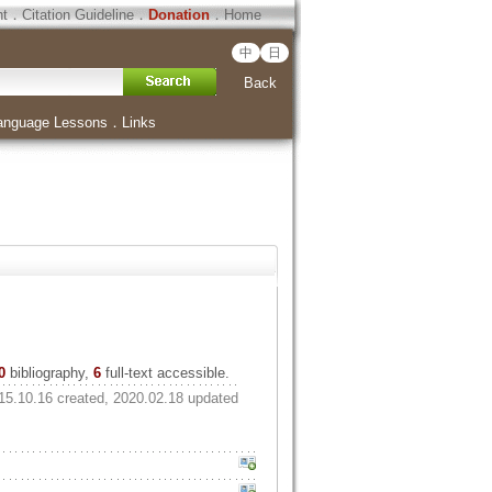
ht
．
Citation Guideline
．
Donation
．
Home
中
日
Back
anguage Lessons
．
Links
0
bibliography,
6
full-text accessible.
15.10.16 created, 2020.02.18 updated