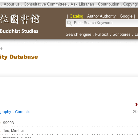
．
About us
．
Consultative Committee
．
Ask Librarian
．
Contribution
．
Copyrig
｜
Catalog
｜
Author Authority
｜
Google
｜
Search engine
．
Fulltext
．
Scriptures
．
L
se
1
．
20
ography
Correction
：
99993
：
Tou, Min-hui