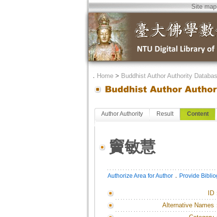
Site map
．
Home
>
Buddhist Author Authority Databa
Author Authority
Result
Content
竇敏慧
．
Authorize Area for Author
Provide Bibli
ID
Alternative Names