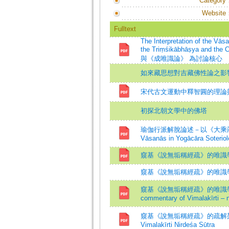
Category
Website
Fulltext
The Interpretation of the Vā
the Triṃśikābhāṣya an
與《成唯識論》 為討論核心
如來藏思想對吉藏佛性論之影
宋代古文運動中釋智圓的理論
初探北朝文學中的佛塔
瑜伽行派解脫論述－以《大乘莊嚴經論
Vāsanās in Yogācāra Soterio
窺基《說無垢稱經疏》的唯識
窺基《說無垢稱經疏》的唯識
窺基《說無垢稱經疏》的唯識學詮釋=The Int
commentary of Vimalakīrti – 
窺基《說無垢稱經疏》的疏解架構初探=The I
Vimalakīrti Nirdeśa Sūtra