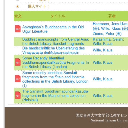
個人サイト：
全文
タイトル
著者
Hartmann, Jens-Uwe
Aśvaghoṣa’s Buddhacarita in the Old
(著)
;
Wille, Klaus (著)
Uigur Literature
Zieme, Peter (著)
Buddhist manuscripts from Central Asia:
Karashima, Seishi
;
the British Library Sanskrit fragments
Wille, Klaus
Die handschriftliche Uberlieferung des
Wille, Klaus
Vinayavastu derMulasarvastivadin
Some Recently Identified
Saddharmapuṇḍarīkasūtra Fragments In
Wille, Klaus
the British Library (London)
Some recently identified Sanskrit
fragments from the Stein and Hoernle
Wille, Klaus
collections in the British Library, London
(1)
The Sanskrit Saddharmapuṇḍarīkasūtra
fragment in the Mannerheim collection
Wille, Klaus
(Helsinki)
国立台湾大学
文学部仏教学セン
National Taiwan Universi