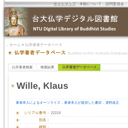
サイトマップ
．
本館について
．
諮問委員会
．
．
ホーム
>
仏学著者データベース
仏学著者検索
検索結果
仏学著者データベース
Wille, Klaus
．
．
著者本人によるオーソライズ
著者本人が提供した書目
資料改正
シリアル番号：
22210
別名：
種類：