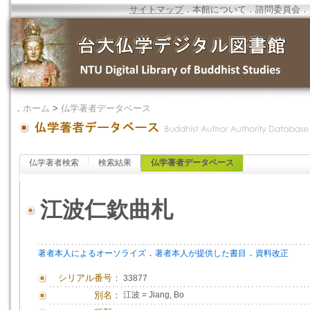
サイトマップ
．
本館について
．
諮問委員会
．
．
ホーム
>
仏学著者データベース
仏学著者検索
検索結果
仏学著者データベース
江波仁欽曲札
．
．
著者本人によるオーソライズ
著者本人が提供した書目
資料改正
シリアル番号：
33877
別名：
江波
=
Jiang, Bo