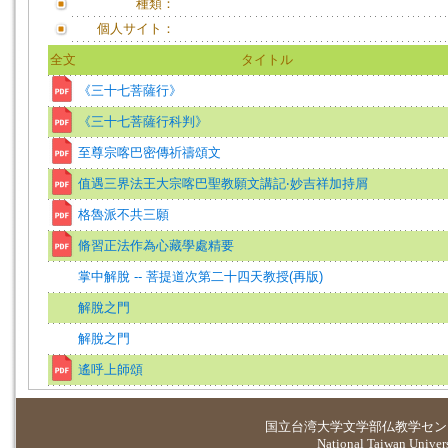
種類：
個人サイト：
全文
タイトル
《三十七菩薩行》
《三十七菩薩行科判》
至尊宗喀巴密傳祈禱頌文
值遇三界法王大宗喀巴聖教願文講記‧妙吉祥加持屑
格魯派不共三願
脩習正法作為心藏學處精要
掌中解脫 -- 菩提道次第二十四天教授(再版)
解脫之門
解脫之門
遙呼上師頌
国立台湾大学
文学部仏教学セン
National Taiwan Universi