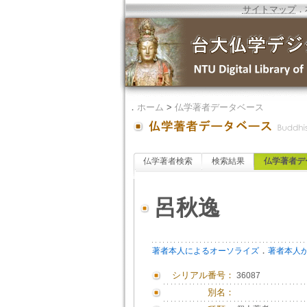
サイトマップ
．
．
ホーム
>
仏学著者データベース
仏学著者検索
検索結果
仏学著者デ
呂秋逸
．
著者本人によるオーソライズ
著者本人
シリアル番号：
36087
別名：