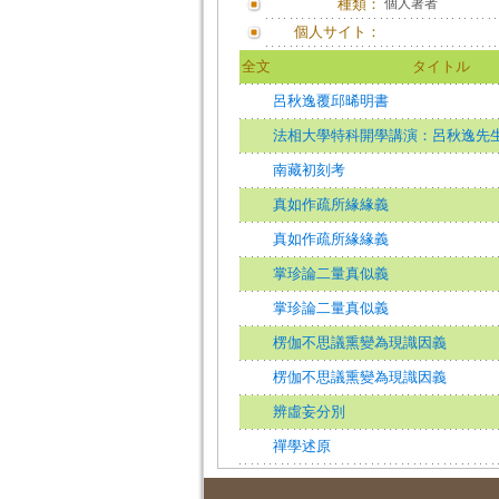
種類：
個人著者
個人サイト：
全文
タイトル
呂秋逸覆邱晞明書
法相大學特科開學講演：呂秋逸先
南藏初刻考
真如作疏所緣緣義
真如作疏所緣緣義
掌珍論二量真似義
掌珍論二量真似義
楞伽不思議熏變為現識因義
楞伽不思議熏變為現識因義
辨虛妄分別
禪學述原