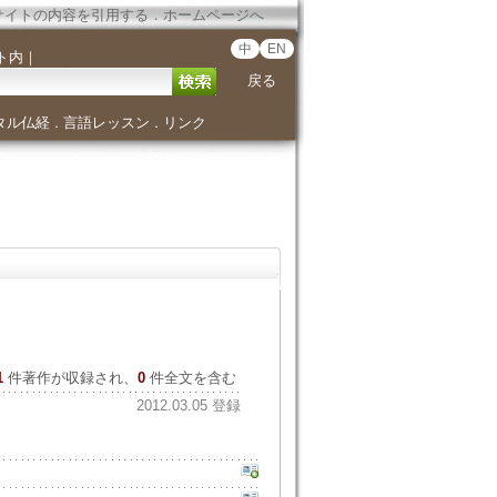
サイトの内容を引用する
．
ホームページへ
中
EN
ト内
｜
戻る
タル仏経
言語レッスン
リンク
．
．
1
件著作が収録され、
0
件全文を含む
2012.03.05 登録