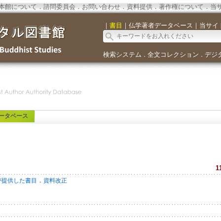
本館について
．
諮問委員会
．
お問い合わせ
．
資料提供
．
著作権について
．
当
｜
書目
｜
仏学著者データベース
｜
当サイ
検索システム
全文コレクション
デジ
．
．
ータベース
1
．
が提供した書目
資料改正