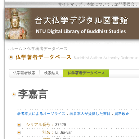
サイトマップ
．
本館について
．
諮問委員会
．
．
ホーム
>
仏学著者データベース
仏学著者検索
検索結果
仏学著者データベース
李嘉言
．
．
著者本人によるオーソライズ
著者本人が提供した書目
資料改正
シリアル番号：
37429
別名：
Li, Jia-yan