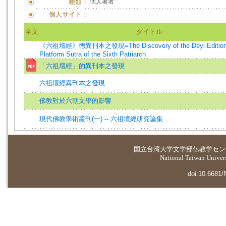
種類：
個人著者
個人サイト：
全文
タイトル
《六祖壇經》德異刊本之發現=The Discovery of the Deyi Edition 
Platform Sutra of the Sixth Patriarch
「六祖壇經」的異刊本之發現
六祖壇經異刊本之發現
佛教對於六朝文學的影響
現代佛教學術叢刊(一) -- 六祖壇經研究論集
国立台湾大学
文学部仏教学セン
National Taiwan Universi
doi:10.6681