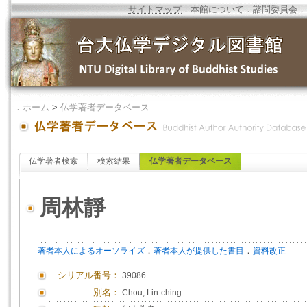
サイトマップ
．
本館について
．
諮問委員会
．
．
ホーム
>
仏学著者データベース
仏学著者検索
検索結果
仏学著者データベース
周林靜
．
．
著者本人によるオーソライズ
著者本人が提供した書目
資料改正
シリアル番号：
39086
別名：
Chou, Lin-ching