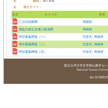
種類：
個人著者
個人サイト：
全文
タイトル
著者
三法印的闡釋
周林靜
澫益大師之念佛三昧淺釋
周林靜
禪宗要義釋疑（一）
巴壺天
;
周林靜
禪宗要義釋疑（二）
巴壺天
;
周林靜
禪宗要義釋疑（完）
巴壺天
;
周林靜
国立台湾大学
文学部仏教学セン
National Taiwan Universi
doi:10.6681