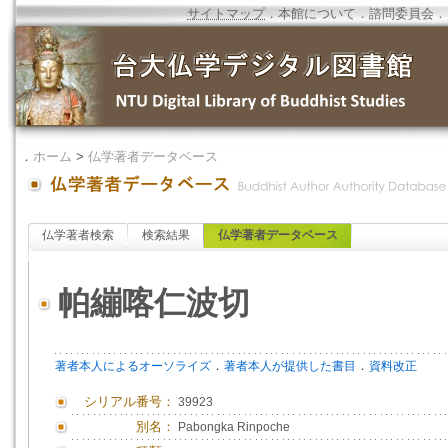
サイトマップ
．
本館について
．
諮問委員会
．
．
ホーム
>
仏学著者データベース
仏学著者検索
検索結果
仏学著者データベース
帕繃喀仁波切
．
．
著者本人によるオーソライズ
著者本人が提供した書目
資料改正
シリアル番号：
39923
別名：
Pabongka Rinpoche