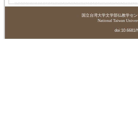
国立台湾大学
文学部仏教学セン
National Taiwan Universi
doi:10.6681