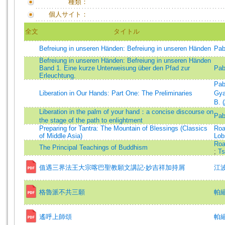
種類：
個人サイト：
全文
タイトル
Befreiung in unseren Händen: Befreiung in unseren Händen
Pab
Befreiung in unseren Händen: Befreiung in unseren Händen
Band 1. Eine kurze Unterweisung über den Pfad zur
Pab
Erleuchtung.
Pab
Liberation in Our Hands: Part One: The Preliminaries
Gya
B. 
Liberation in the palm of your hand：a concise discourse on
Pab
the stage of the path to enlightment
Preparing for Tantra: The Mountain of Blessings (Classics
Roa
of Middle Asia)
Lob
Roa
The Principal Teachings of Buddhism
;
Ts
值遇三界法王大宗喀巴聖教願文講記‧妙吉祥加持屑
江
格魯派不共三願
帕
遙呼上師頌
帕