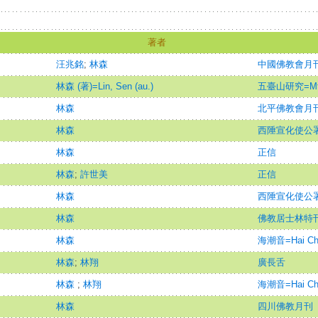
著者
汪兆銘
;
林森
中國佛教會月
林森 (著)=Lin, Sen (au.)
五臺山研究=Mt W
林森
北平佛教會月
林森
西陲宣化使公
林森
正信
林森
;
許世美
正信
林森
西陲宣化使公
林森
佛教居士林特
林森
海潮音=Hai Ch'
林森
;
林翔
廣長舌
林森
;
林翔
海潮音=Hai Ch'
林森
四川佛教月刊