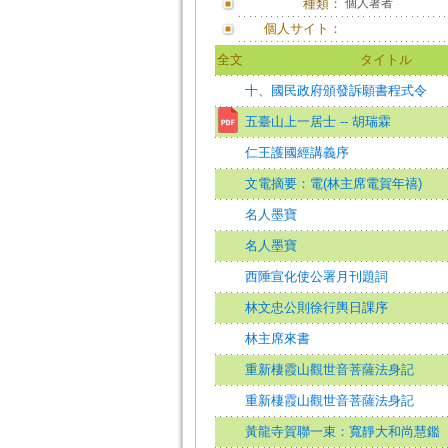
種類：
個人著者
個人サイト：
全文
タイトル
十、國民政府頒發訴願書程式令
五臺山上一居士 -- 胡瑞霖
仁王護國經講義序
文電摘要：電(林主席電賀年禧)
名人墨寶
名人墨寶
西陲宣化使公署月刊題詞
林文忠公則徐行輿日課序
林主席來書
重新棲霞山觀世音菩薩法身記
重新棲霞山觀世音菩薩法身記
黃龍寺賀聯一束：寬靜大和尚慧鑑