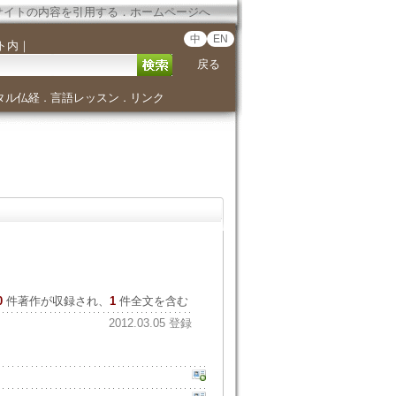
サイトの内容を引用する
．
ホームページへ
中
EN
ト内
｜
戻る
タル仏経
言語レッスン
リンク
．
．
0
件著作が収録され、
1
件全文を含む
2012.03.05 登録