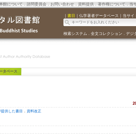
本館について
．
諮問委員会
．
お問い合わせ
．
資料提供
．
著作権について
．
当
｜
書目
｜
仏学著者データベース
｜
当サイ
検索システム
全文コレクション
デジ
．
．
ータベース
2
．
が提供した書目
資料改正