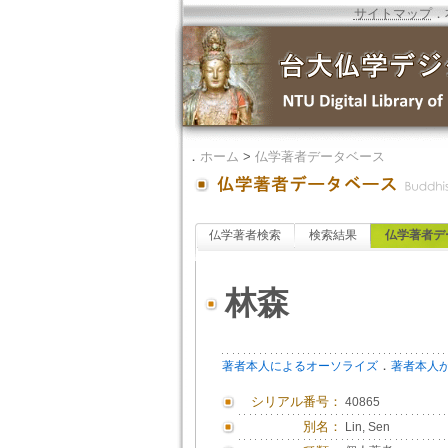
サイトマップ
．
．
ホーム
>
仏学著者データベース
仏学著者検索
検索結果
仏学著者デ
林森
．
著者本人によるオーソライズ
著者本人
シリアル番号：
40865
別名：
Lin, Sen