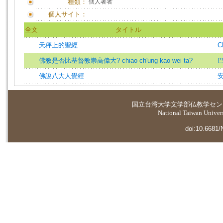
種類：
個人著者
個人サイト：
全文
タイトル
天秤上的聖經
C
佛教是否比基督教崇高偉大? chiao ch'ung kao wei ta?
巴
佛說八大人覺經
国立台湾大学
文学部仏教学セン
National Taiwan Universi
doi:10.6681