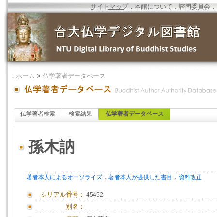
サイトマップ
．
本館について
．
諮問委員会
．
．
ホーム
>
仏学著者データベース
仏学著者検索
検索結果
仏学著者データベース
孫木訥
．
．
著者本人によるオーソライズ
著者本人が提供した書目
資料改正
シリアル番号：
45452
別名：