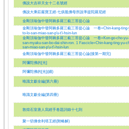
佛說大吉祥天女十二名號經
佛說大乘莊嚴寶王經‧七俱胝佛母所說準提陀羅尼經
金剛頂瑜伽中發阿耨多羅三藐三菩提心論
金剛頂瑜伽中發阿耨多羅三藐三菩提心論 一卷=Chin-kang-ting-yu-ch'i
to-lo-san-miao-san-p'u-t'i-hsin-lun
金剛頂瑜伽中發阿耨多羅三藐三菩提心論 一卷=Kon-go-cho-yu-ga-chu-h
san-myaku-san-bo-dai-shin-ron. 1 Fascicle=Chin-kang-ting-yu-ch'
san-miao-san-p'u-t'i-hsin-lun
金剛頂瑜伽中發阿耨多羅三藐三菩提心論(接第一期完)
阿彌陀佛的[光]
阿彌陀佛的[光](續)
唯識文獻全編(第六冊)
唯識文獻全編(第四冊)
敦煌石室唐人寫經手卷題詞錄十七則
聚一切佛舍利塔王經(附略解)