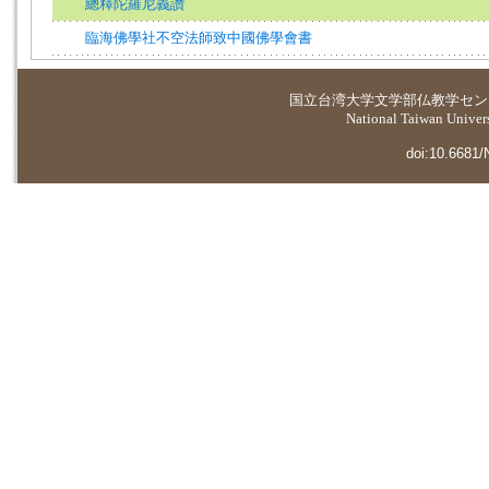
總釋陀羅尼義讚
臨海佛學社不空法師致中國佛學會書
国立台湾大学
文学部仏教学セン
National Taiwan Universi
doi:10.6681