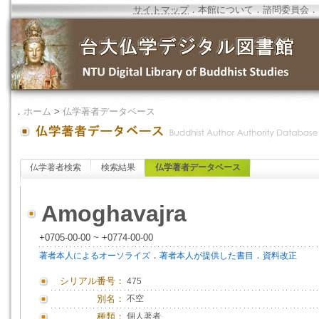
サイトマップ
．
本館について
．
諮問委員会
．
．
ホーム
>
仏学著者データベース
仏学著者検索
検索結果
仏学著者データベース
Amoghavajra
+0705-00-00 ~ +0774-00-00
．
．
著者本人によるオーソライズ
著者本人が提供した書目
資料改正
シリアル番号：
475
別名：
不空
種類：
個人著者