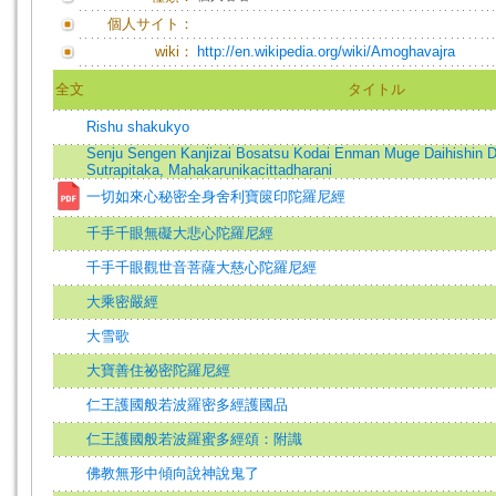
個人サイト：
wiki：
http://en.wikipedia.org/wiki/Amoghavajra
全文
タイトル
Rishu shakukyo
Senju Sengen Kanjizai Bosatsu Kodai Enman Muge Daihishin Da
Sutrapitaka, Mahakarunikacittadharani
一切如來心秘密全身舍利寶篋印陀羅尼經
千手千眼無礙大悲心陀羅尼經
千手千眼觀世音菩薩大慈心陀羅尼經
大乘密嚴經
大雪歌
大寶善住祕密陀羅尼經
仁王護國般若波羅密多經護國品
仁王護國般若波羅蜜多經頌：附識
佛教無形中傾向說神說鬼了