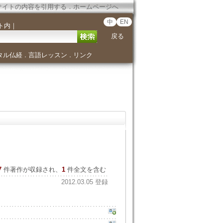
サイトの内容を引用する
．
ホームページへ
中
EN
ト内
｜
戻る
タル仏経
言語レッスン
リンク
．
．
7
件著作が収録され、
1
件全文を含む
2012.03.05 登録