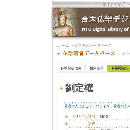
サイトマップ
．
．
ホーム
>
仏学著者データベース
仏学著者検索
検索結果
仏学著者デ
劉定權
．
著者本人によるオーソライズ
著者本人
シリアル番号：
59131
別名：