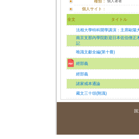
種類：
個人著者
個人サイト：
全文
タイトル
法相大學特科開學講演：主席歐陽
南京支那內學院歡迎日本佐伯僧正
記
唯識文獻全編(第十冊)
經部義
經部義
諸家戒本通論
藏文三十頌(附識)
国