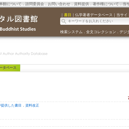
本館について
．
諮問委員会
．
お問い合わせ
．
資料提供
．
著作権について
．
当
｜
書目
｜
仏学著者データベース
｜
当サイ
検索システム
全文コレクション
デジ
．
．
ータベース
．
が提供した書目
資料改正