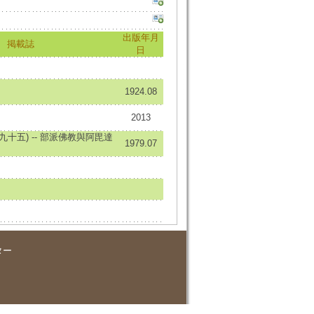
出版年月
掲載誌
日
1924.08
2013
十五) -- 部派佛教與阿毘達
1979.07
ター