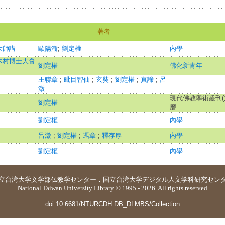
著者
大師講
歐陽漸
;
劉定權
內學
木村博士大會
劉定權
佛化新青年
王聯章
;
毗目智仙
;
玄奘
;
劉定權
;
真諦
;
呂
澂
現代佛教學術叢刊(九
劉定權
磨
劉定權
內學
呂澂
;
劉定權
;
馮章
;
釋存厚
內學
劉定權
內學
立台湾大学
文学部仏教学センター
．
国立台湾大学デジタル人文学科研究セン
National Taiwan University Library © 1995 - 2026. All rights reserved
doi:10.6681/NTURCDH.DB_DLMBS/Collection