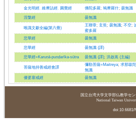
金光明經. 維摩詰經. 圓覺經
佛陀多羅
;
鳩摩羅什
;
曇無讖
涅槃經
曇無讖
王聯章
;
玄奘
;
曇無讖
;
不空
;
唯識文獻全編(第六冊)
蜜多羅
悲華經
曇無讖
悲華經
曇無讖 (譯)
悲華經=Karuṇā-puṇḍarīka-sūtra
曇無讖 (譯)
;
洪啟嵩 (主編)
彌勒菩薩=Maitreya
;
求那跋
菩薩地持善戒經會譯
無讖
優婆塞戒經
曇無讖
国立台湾大学
文学部仏教学セン
National Taiwan Universi
doi:10.6681