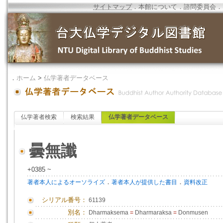
サイトマップ
．
本館について
．
諮問委員会
．
．
ホーム
>
仏学著者データベース
仏学著者検索
検索結果
仏学著者データベース
曇無讖
+0385 ~
．
．
著者本人によるオーソライズ
著者本人が提供した書目
資料改正
シリアル番号：
61139
別名：
Dharmaksema
=
Dharmaraksa
=
Donmusen