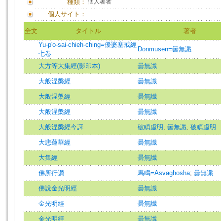
種類：
個人著者
個人サイト：
全文
タイトル
著者
Yu-p'o-sai-chieh-ching=優婆塞戒經
Donmusen=曇無讖
七卷
大方等大集經(影印本)
曇無讖
大般涅槃經
曇無讖
大般涅槃經
曇無讖
大般涅槃經
曇無讖
大般涅槃經今譯
破瞋虛明
;
曇無讖
;
破瞋虛明
大悲蓮華經
曇無讖
大集經
曇無讖
佛所行讚
馬鳴=Asvaghosha
;
曇無讖
佛說金光明經
曇無讖
金光明經
曇無讖
金光明經
曇無讖