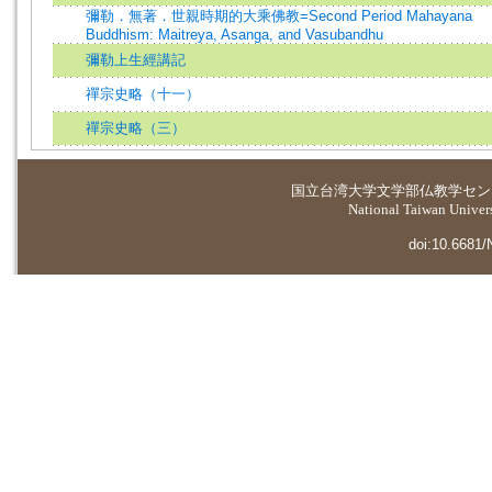
彌勒．無著．世親時期的大乘佛教=Second Period Mahayana
Buddhism: Maitreya, Asanga, and Vasubandhu
彌勒上生經講記
禪宗史略（十一）
禪宗史略（三）
国立台湾大学
文学部仏教学セン
National Taiwan Universi
doi:10.6681