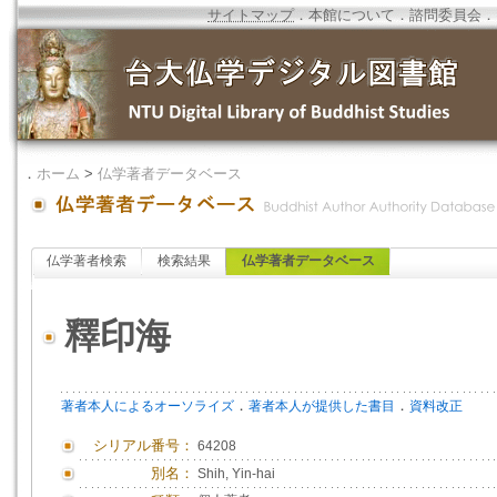
サイトマップ
．
本館について
．
諮問委員会
．
．
ホーム
>
仏学著者データベース
仏学著者検索
検索結果
仏学著者データベース
釋印海
．
．
著者本人によるオーソライズ
著者本人が提供した書目
資料改正
シリアル番号：
64208
別名：
Shih, Yin-hai