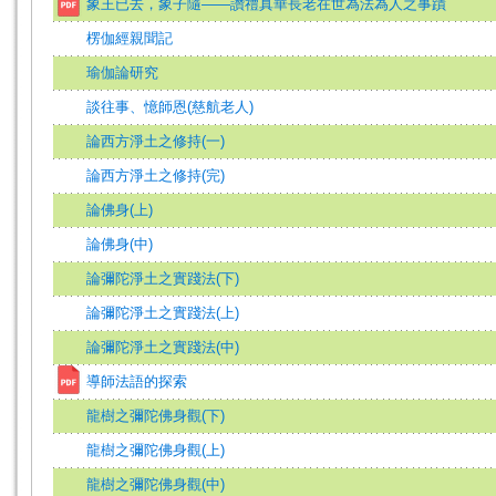
象王已去，象子隨——讚禮真華長老在世為法為人之事蹟
楞伽經親聞記
瑜伽論研究
談往事、憶師恩(慈航老人)
論西方淨土之修持(一)
論西方淨土之修持(完)
論佛身(上)
論佛身(中)
論彌陀淨土之實踐法(下)
論彌陀淨土之實踐法(上)
論彌陀淨土之實踐法(中)
導師法語的探索
龍樹之彌陀佛身觀(下)
龍樹之彌陀佛身觀(上)
龍樹之彌陀佛身觀(中)