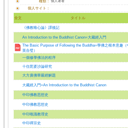
種類：
個人著者
個人サイト：
全文
タイトル
《佛教唯心論》譯後記
An Introduction to the Buddhist Canon=大藏經入門
The Basic Purpose of Following the Buddha=學佛之根本意趣
英合璧）
一個修學佛法的程序
十住毘婆沙論研究
大方廣佛華嚴經解題
大藏經入門=An Introduction to the Buddhist Canon
中印佛教思想史
中印佛教思想史
中印唯識教理史
中印禪宗史