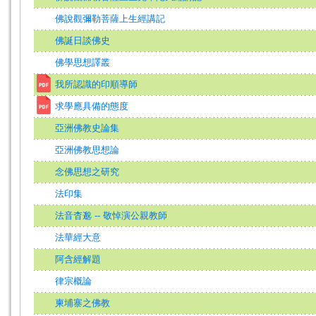
佛說觀彌勒菩薩上生經講記
佛誕日談佛史
佛學思想譯叢
我所認識的印順導師
求學應具備的態度
亞洲佛教史論集
亞洲佛教思想論
念佛思想之研究
法印集
法音杳邈 -- 敬悼演公親教師
法華經大意
阿含經解題
律宗概論
柬埔寨之佛教