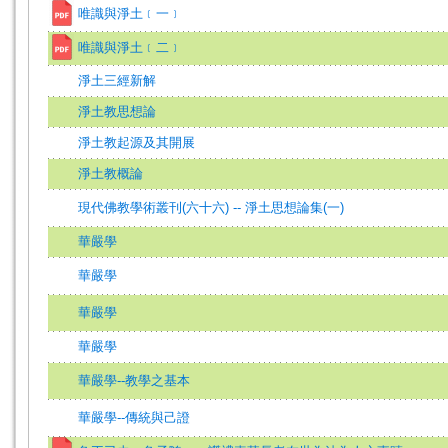
唯識與淨土﹝一﹞
唯識與淨土﹝二﹞
淨土三經新解
淨土教思想論
淨土教起源及其開展
淨土教概論
現代佛教學術叢刊(六十六) -- 淨土思想論集(一)
華嚴學
華嚴學
華嚴學
華嚴學
華嚴學--教學之基本
華嚴學--傳統與己證