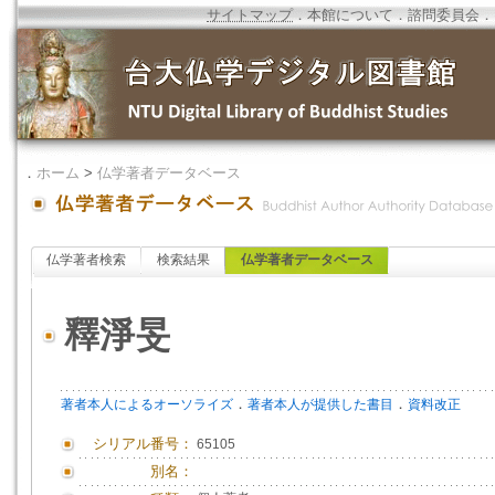
サイトマップ
．
本館について
．
諮問委員会
．
．
ホーム
>
仏学著者データベース
仏学著者検索
検索結果
仏学著者データベース
釋淨旻
．
．
著者本人によるオーソライズ
著者本人が提供した書目
資料改正
シリアル番号：
65105
別名：