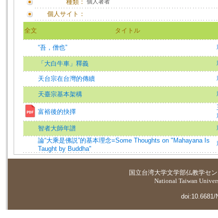
種類：
個人著者
個人サイト：
全文
タイトル
“吾，僧也”
「大白牛車」釋義
天台宗在台灣的傳續
天臺宗基本架構
富裕後的抉擇
智者大師年譜
論“大乘是佛説”的基本理念=Some Thoughts on "Mahayana Is
Taught by Buddha"
国立台湾大学
文学部仏教学セン
National Taiwan Universi
doi:10.6681