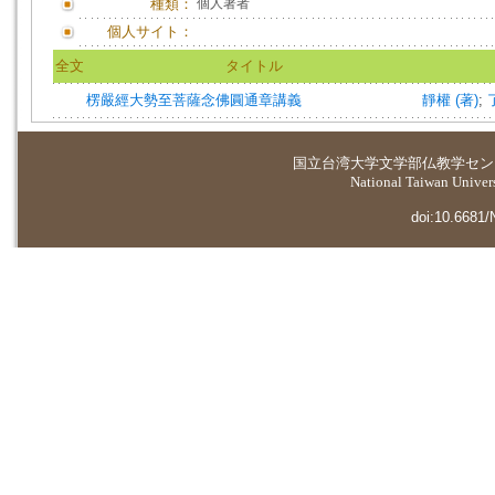
種類：
個人著者
個人サイト：
全文
タイトル
楞嚴經大勢至菩薩念佛圓通章講義
靜權 (著)
;
国立台湾大学
文学部仏教学セン
National Taiwan Universi
doi:10.6681