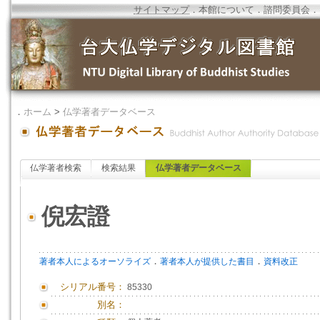
サイトマップ
．
本館について
．
諮問委員会
．
．
ホーム
>
仏学著者データベース
仏学著者検索
検索結果
仏学著者データベース
倪宏證
．
．
著者本人によるオーソライズ
著者本人が提供した書目
資料改正
シリアル番号：
85330
別名：