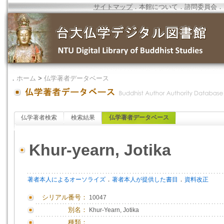
サイトマップ
．
本館について
．
諮問委員会
．
．
ホーム
>
仏学著者データベース
仏学著者検索
検索結果
仏学著者データベース
Khur-yearn, Jotika
．
．
著者本人によるオーソライズ
著者本人が提供した書目
資料改正
シリアル番号：
10047
別名：
Khur-Yearn, Jotika
種類：