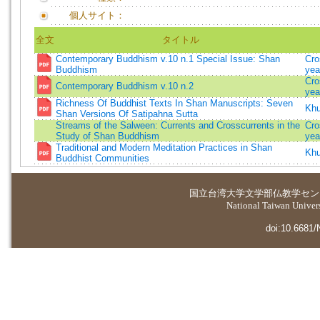
個人サイト：
全文
タイトル
Contemporary Buddhism v.10 n.1 Special Issue: Shan
Cro
Buddhism
yea
Cro
Contemporary Buddhism v.10 n.2
yea
Richness Of Buddhist Texts In Shan Manuscripts: Seven
Khu
Shan Versions Of Satipahna Sutta
Streams of the Salween: Currents and Crosscurrents in the
Cro
Study of Shan Buddhism
yea
Traditional and Modern Meditation Practices in Shan
Khu
Buddhist Communities
国立台湾大学
文学部仏教学セン
National Taiwan Universi
doi:10.6681