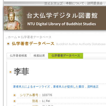
サイトマップ
．
本館について
．
諮問委員会
．
．
ホーム
>
仏学著者データベース
仏学著者検索
検索結果
仏学著者データベース
李菲
．
．
著者本人によるオーソライズ
著者本人が提供した書目
資料改正
シリアル番号：
103776
別名：
Li, Fei