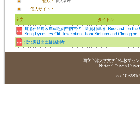
種類：
個人著者
個人サイト：
全文
タイトル
川渝石窟唐宋摩崖題刻中的古代工匠資料輯考=Research on the Crafts
Song Dynasties Cliff Inscriptions from Sichuan and Chongqing
湖北房縣出土搖錢樹考
国立台湾大学
文学部仏教学セン
National Taiwan Universi
doi:10.6681