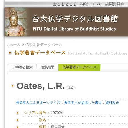
サイトマップ
．
本館について
．
諮問委員会
．
．
ホーム
>
仏学著者データベース
仏学著者検索
検索結果
仏学著者データベース
Oates, L.R.
(本名)
．
．
著者本人によるオーソライズ
著者本人が提供した書目
資料改正
シリアル番号：
107024
別名：
種類：
個人著者