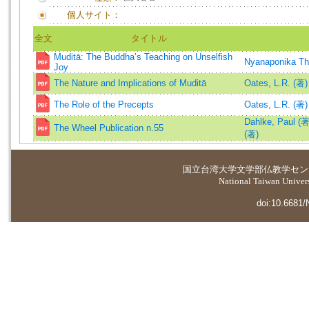
個人サイト：
全文
タイトル
Muditā: The Buddha’s Teaching on Unselfish
Nyanaponika Th
Joy
The Nature and Implications of Muditā
Oates, L.R. (著)
The Role of the Precepts
Oates, L.R. (著)
Dahlke, Paul (著
The Wheel Publication n.55
(著)
国立台湾大学
文学部仏教学セン
National Taiwan Universi
doi:10.6681