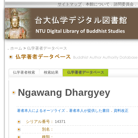
サイトマップ
．
本館について
．
諮問委員会
．
．
ホーム
>
仏学著者データベース
仏学著者検索
検索結果
仏学著者データベース
Ngawang Dhargyey
．
．
著者本人によるオーソライズ
著者本人が提供した書目
資料改正
シリアル番号：
14371
別名：
種類：