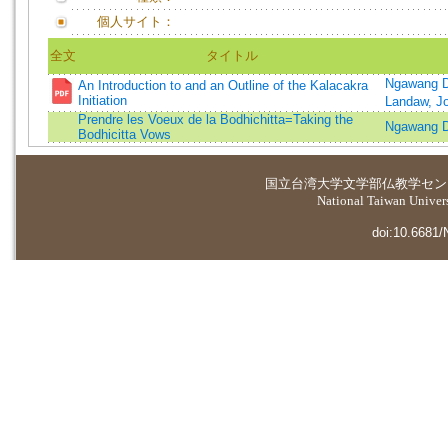
個人サイト：
全文
タイトル
Ngawang D
An Introduction to and an Outline of the Kalacakra
Initiation
Landaw, J
Prendre les Voeux de la Bodhichitta=Taking the
Ngawang D
Bodhicitta Vows
国立台湾大学
文学部仏教学セン
National Taiwan Universi
doi:10.6681