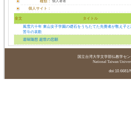
種類：
個人著者
個人サイト：
全文
タイトル
風雪六十年 東山女子学園の礎石をうちたてた先覺者が敎え子と
苦斗の哀歡
道味隨想 超世の悲願
国立台湾大学
文学部仏教学セン
National Taiwan Universi
doi:10.6681