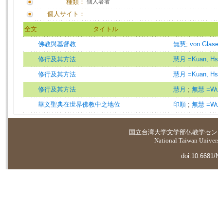
種類：
個人著者
個人サイト：
全文
タイトル
佛教與基督教
無慧
;
von Glas
修行及其方法
慧月 =Kuan, Hs
修行及其方法
慧月 =Kuan, Hs
修行及其方法
慧月
;
無慧 =Wu,
華文聖典在世界佛教中之地位
印順
;
無慧 =Wu,
国立台湾大学
文学部仏教学セン
National Taiwan Universi
doi:10.6681