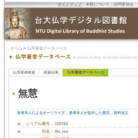
サイトマップ
．
本館について
．
諮問委員会
．
．
ホーム
>
仏学著者データベース
仏学著者検索
検索結果
仏学著者データベース
無慧
．
．
著者本人によるオーソライズ
著者本人が提供した書目
資料改正
シリアル番号：
159783
別名：
Wu, Hui