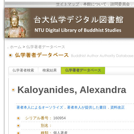
サイトマップ
．
本館について
．
諮問委員会
．
．
ホーム
>
仏学著者データベース
仏学著者検索
検索結果
仏学著者データベース
Kaloyanides, Alexandra
．
．
著者本人によるオーソライズ
著者本人が提供した書目
資料改正
シリアル番号：
160954
別名：
種類：
個人著者