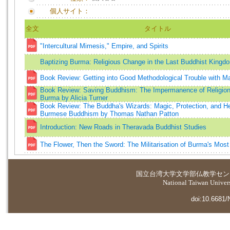
個人サイト：
全文
タイトル
"Intercultural Mimesis," Empire, and Spirits
Baptizing Burma: Religious Change in the Last Buddhist Kingd
Book Review: Getting into Good Methodological Trouble with M
Book Review: Saving Buddhism: The Impermanence of Religion 
Burma by Alicia Turner
Book Review: The Buddha's Wizards: Magic, Protection, and He
Burmese Buddhism by Thomas Nathan Patton
Introduction: New Roads in Theravada Buddhist Studies
The Flower, Then the Sword: The Militarisation of Burma's Most
国立台湾大学
文学部仏教学セン
National Taiwan Universi
doi:10.6681