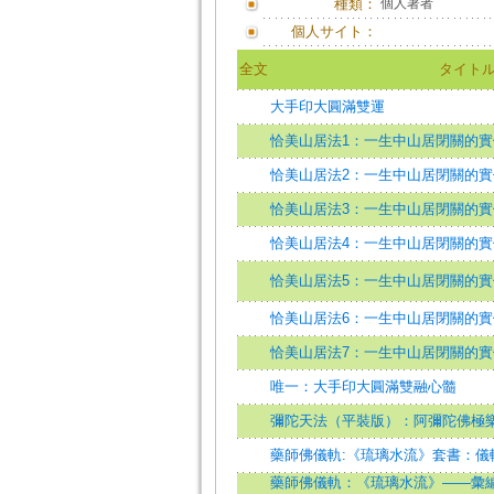
種類：
個人著者
個人サイト：
全文
タイト
大手印大圓滿雙運
恰美山居法1：一生中山居閉關的實
恰美山居法2：一生中山居閉關的實
恰美山居法3：一生中山居閉關的實
恰美山居法4：一生中山居閉關的實
恰美山居法5：一生中山居閉關的實
恰美山居法6：一生中山居閉關的實
恰美山居法7：一生中山居閉關的實
唯一：大手印大圓滿雙融心髓
彌陀天法（平裝版）：阿彌陀佛極
藥師佛儀軌:《琉璃水流》套書：儀
藥師佛儀軌：《琉璃水流》——彙