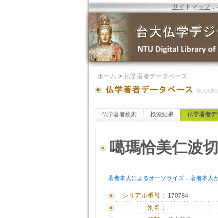
サイトマップ
．
．
ホーム
>
仏学著者データベース
仏学著者検索
検索結果
仏学著者デ
噶瑪恰美仁波
．
著者本人によるオーソライズ
著者本人
シリアル番号：
170784
別名：