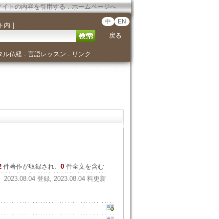
サイトの内容を引用する
．
ホームページへ
中
EN
ト内
｜
戻る
タル仏経
言語レッスン
リンク
．
．
2
件著作が収録され、
0
件全文を含む
2023.08.04 登録, 2023.08.04 料更新