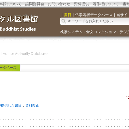
本館について
．
諮問委員会
．
お問い合わせ
．
資料提供
．
著作権について
．
当
｜
書目
｜
仏学著者データベース
｜
当サイ
検索システム
全文コレクション
デジ
．
．
ータベース
切
1
．
が提供した書目
資料改正