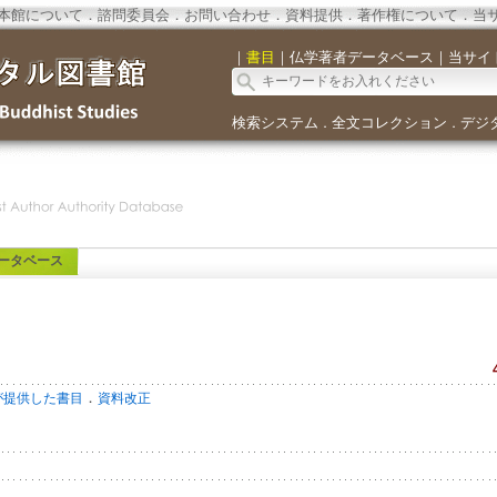
本館について
．
諮問委員会
．
お問い合わせ
．
資料提供
．
著作権について
．
当
｜
書目
｜
仏学著者データベース
｜
当サイ
検索システム
全文コレクション
デジ
．
．
ータベース
．
が提供した書目
資料改正