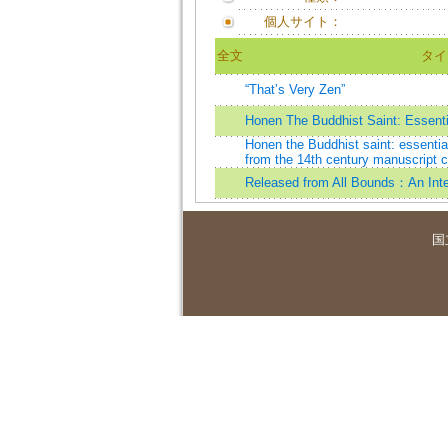
個人サイト：
全文
タイ
“That’s Very Zen”
Honen The Buddhist Saint: Essentia
Honen the Buddhist saint: essential
from the 14th century manuscript c
Released from All Bounds：An Inte
国