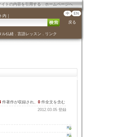
サイトの内容を引用する
．
ホームページへ
中
EN
ト内
｜
戻る
タル仏経
言語レッスン
リンク
．
．
4
件著作が収録され、
0
件全文を含む
2012.03.05 登録