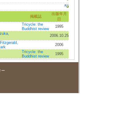
出版年月
掲載誌
日
Tricycle: the
1995
Buddhist review
izuka,
2006.10.25
Fitzgerald,
2006
lark
Tricycle: the
1995
Buddhist review
ター