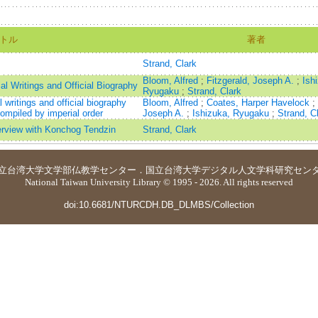
トル
著者
Strand, Clark
Bloom, Alfred
;
Fitzgerald, Joseph A.
;
Ish
l Writings and Official Biography
Ryugaku
;
Strand, Clark
 writings and official biography
Bloom, Alfred
;
Coates, Harper Havelock
;
ompiled by imperial order
Joseph A.
;
Ishizuka, Ryugaku
;
Strand, C
rview with Konchog Tendzin
Strand, Clark
立台湾大学
文学部仏教学センター
．
国立台湾大学デジタル人文学科研究セン
National Taiwan University Library © 1995 - 2026. All rights reserved
doi:10.6681/NTURCDH.DB_DLMBS/Collection