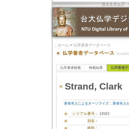
サイトマップ
．
．
ホーム
>
仏学著者データベース
仏学著者検索
検索結果
仏学著者デ
Strand, Clark
．
著者本人によるオーソライズ
著者本人
シリアル番号：
19583
別名：
種類：