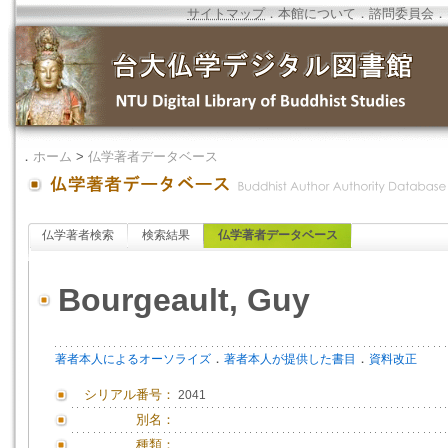
サイトマップ
．
本館について
．
諮問委員会
．
．
ホーム
>
仏学著者データベース
仏学著者検索
検索結果
仏学著者データベース
Bourgeault, Guy
．
．
著者本人によるオーソライズ
著者本人が提供した書目
資料改正
シリアル番号：
2041
別名：
種類：