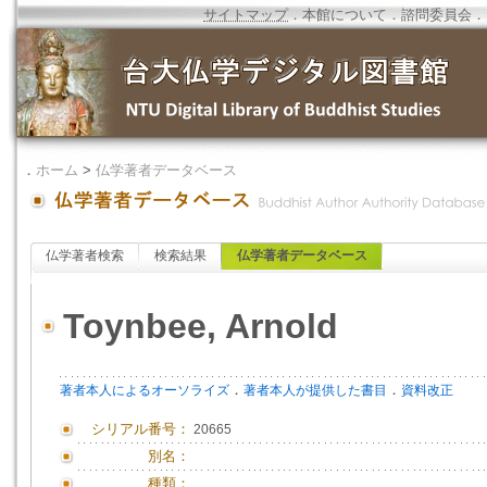
サイトマップ
．
本館について
．
諮問委員会
．
．
ホーム
>
仏学著者データベース
仏学著者検索
検索結果
仏学著者データベース
Toynbee, Arnold
．
．
著者本人によるオーソライズ
著者本人が提供した書目
資料改正
シリアル番号：
20665
別名：
種類：