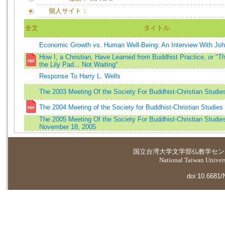
個人サイト：
全文
タイトル
Economic Growth vs. Human Well-Being: An Interview With Jo
How I, a Christian, Have Learned from Buddhist Practice, or "T
the Lily Pad... Not Waiting"
Response To Harry L. Wells
The 2003 Meeting Of the Society For Buddhist-Christian Studie
The 2004 Meeting of the Society for Buddhist-Christian Studies
The 2005 Meeting Of the Society For Buddhist-Christian Studies
November 18, 2005
国立台湾大学
文学部仏教学セン
National Taiwan Universi
doi:10.6681