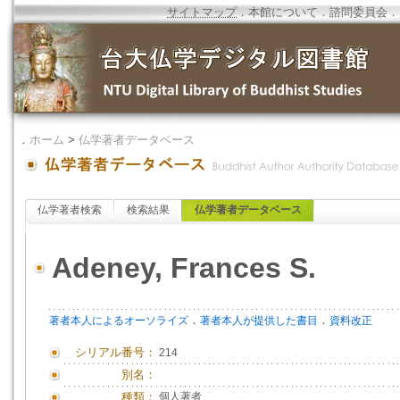
サイトマップ
．
本館について
．
諮問委員会
．
．
ホーム
>
仏学著者データベース
仏学著者検索
検索結果
仏学著者データベース
Adeney, Frances S.
．
．
著者本人によるオーソライズ
著者本人が提供した書目
資料改正
シリアル番号：
214
別名：
種類：
個人著者