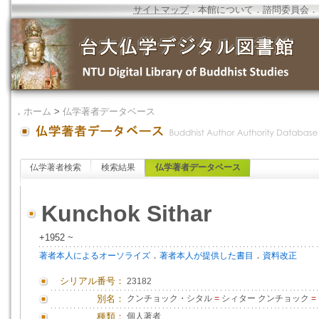
サイトマップ
．
本館について
．
諮問委員会
．
．
ホーム
>
仏学著者データベース
仏学著者検索
検索結果
仏学著者データベース
Kunchok Sithar
+1952 ~
．
．
著者本人によるオーソライズ
著者本人が提供した書目
資料改正
シリアル番号：
23182
別名：
クンチョック・シタル
=
シィター クンチョック
=
種類：
個人著者