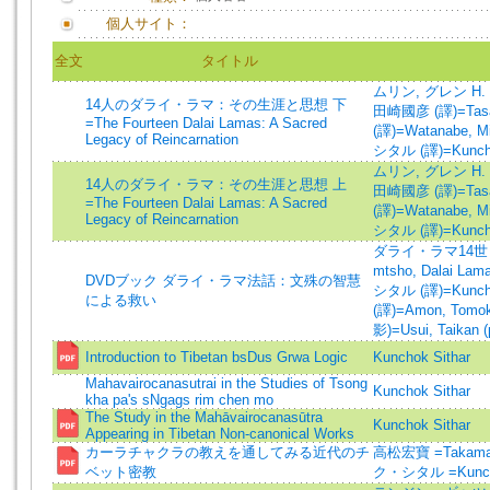
個人サイト：
全文
タイトル
ムリン, グレン H. (著)
14人のダライ・ラマ：その生涯と思想 下
田崎國彦 (譯)=Tasaki,
=The Fourteen Dalai Lamas: A Sacred
(譯)=Watanabe, Miy
Legacy of Reincarnation
シタル (譯)=Kunchok 
ムリン, グレン H. (著)
14人のダライ・ラマ：その生涯と思想 上
田崎國彦 (譯)=Tasaki,
=The Fourteen Dalai Lamas: A Sacred
(譯)=Watanabe, Miy
Legacy of Reincarnation
シタル (譯)=Kunchok 
ダライ・ラマ14世 (著)
mtsho, Dalai Lama
DVDブック ダライ・ラマ法話：文殊の智慧
シタル (譯)=Kunchok 
による救い
(譯)=Amon, Tomoko
影)=Usui, Taikan (
Introduction to Tibetan bsDus Grwa Logic
Kunchok Sithar
Mahavairocanasutrai in the Studies of Tsong
Kunchok Sithar
kha pa's sNgags rim chen mo
The Study in the Mahāvairocanasūtra
Kunchok Sithar
Appearing in Tibetan Non-canonical Works
カーラチャクラの教えを通してみる近代のチ
高松宏寶 =Takamat
ベット密教
ク・シタル =Kuncho