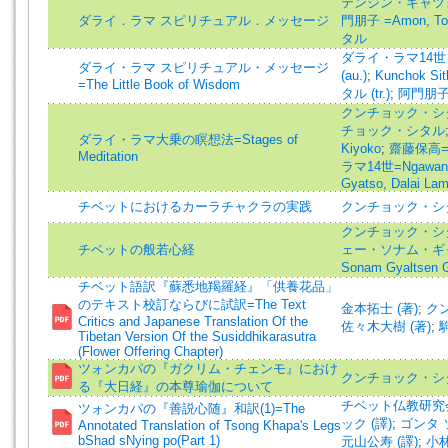
テンジン・ギャツ
ダライ．ラマ スピリチュアル．メッセージ
門朋子 =Amon, T
タル
ダライ・ラマ14世
ダライ・ラマ スピリチュアル・メッセージ
(au.)
;
Kunchok 
=The Little Book of Wisdom
タル (tr.)
;
阿門朋子 (
クンチョック・シタル=
チョック・シタル
ダライ・ラマ大乗の瞑想法=Stages of
Kiyoko
;
齋藤保高=Sa
Meditation
ラマ14世=Ngawang 
Gyatso, Dalai La
チベットにおけるカーラチャクラの実践
クンチョック・シ
クンチョック・シタル=
チベットの般若心経
ェー・ソナム・ギャ
Sonam Gyaltsen 
チベット語訳『蘇悉地羯羅経』「供養花品」
のテキスト校訂ならびに試訳=The Text
金本拓士 (著)
;
ク
Critics and Japanese Translation Of the
佐々木大樹 (著)
;
Tibetan Version Of the Susiddhikarasutra
(Flower Offering Chapter)
ツォンカパの『ガクリム・チェンモ』におけ
クンチョック・シ
る『大日経』の本尊瑜伽について
チベット仏教研究会
ツォンカパの『善説心随』和訳(1)=The
ック (譯)
;
ゴンタ 
Annotated Translation of Tsong Khapa's Legs
bShad sNying po(Part 1)
元山公寿 (譯)
;
小林