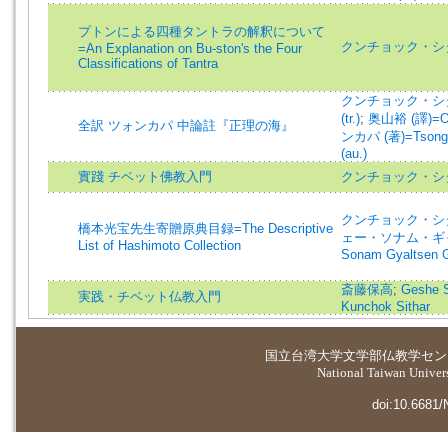
プトンによる四種タントラの解釈について
クンチョック・シタル =
=An Explanation on Bu-ston's the Four
Classifications of Tantra
クンチョック・シタル (
(tr.)
;
奥山裕 (譯)=Oku
全訳 ツォンカパ 中論註『正理の海』
ンカパ (著)=Tsong-k
(au.)
實踐 チベット佛教入門
クンチョック・シ
クンチョック・シタル=
橋本光宝先生寄贈原典目録=The Descriptive
ェー・ソナム・ギャ
List of Hashimoto Collection
Sonam Gyaltsen 
斎藤保高
;
Geshe 
実践・チベット仏教入門
Kunchok Sithar
国立台湾大学
文学部仏教学セン
National Taiwan Universi
doi:10.6681