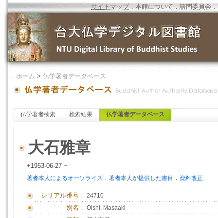
サイトマップ
．
本館について
．
諮問委員会
．
．
ホーム
>
仏学著者データベース
仏学著者検索
検索結果
仏学著者データベース
大石雅章
+1953-06-27 ~
．
．
著者本人によるオーソライズ
著者本人が提供した書目
資料改正
シリアル番号：
24710
別名：
Oishi, Masaaki