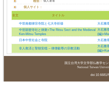
種類：
個人著者
個人サイト：
全文
タイトル
中世南都律宗寺院と七大寺祈禱
大石雅
大石雅章 (
中世顕密寺社と律衆=The Ritsu Sect and the Medieval
Ken-Mitsu Temples
(編)=Mat
日本中世社会と寺院
大石雅
大石雅章 (
非人救済と聖朝安穏 -- 律僧叡尊の宗教活動
(編)=Kur
国立台湾大学
文学部仏教学セン
National Taiwan Universi
doi:10.6681