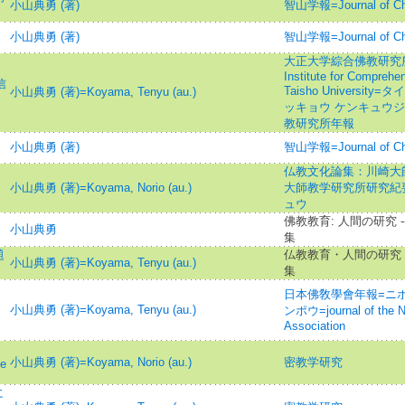
小山典勇 (著)
智山学報=Journal of C
小山典勇 (著)
智山学報=Journal of C
大正大学綜合佛教研究所年報=
Institute for Comprehe
信
Taisho Universi
小山典勇 (著)=Koyama, Tenyu (au.)
ッキョウ ケンキュウジ
教研究所年報
小山典勇 (著)
智山学報=Journal of C
仏教文化論集：川崎大
小山典勇 (著)=Koyama, Norio (au.)
大師教学研究所研究紀要
ュウ
佛教教育: 人間の研究 
小山典勇
集
題
仏教教育・人間の研究 
小山典勇 (著)=Koyama, Tenyu (au.)
集
日本佛敎學會年報=ニホ
小山典勇 (著)=Koyama, Tenyu (au.)
ンポウ=journal of the N
Association
小山典勇 (著)=Koyama, Norio (au.)
密教学研究
ne
に