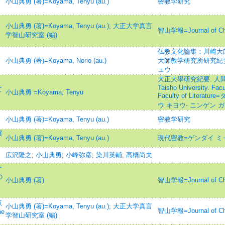
小山典勇 (著)=Koyama, Tenyu (au.)
密教学研究
小山典勇 (著)=Koyama, Tenyu (au.)
;
大正大学真言
智山学報=Journal of C
学智山研究室 (編)
仏教文化論集：川崎大
小山典勇 (著)=Koyama, Norio (au.)
大師教学研究所研究紀要
ュウ
大正大學研究紀要. 人間學
Taisho University. Fac
て
小山典勇 =Koyama, Tenyu
Faculty of Liter
ウ キヨウ‧ ニンゲン
小山典勇 (著)=Koyama, Tenyu (au.)
密教学研究
展
小山典勇 (著)=Koyama, Tenyu (au.)
現代密教=ゲンダイ ミ
広沢隆之
;
小山典勇
;
小峰弥彦
;
染川英輔
;
高橋尚夫
ー
の
小山典勇 (著)
智山学報=Journal of C
点
小山典勇 (著)=Koyama, Tenyu (au.)
;
大正大学真言
智山学報=Journal of C
he
学智山研究室 (編)