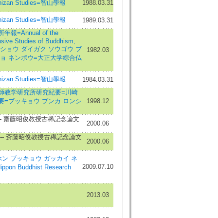
hizan Studies=智山學報
1988.03.31
hizan Studies=智山學報
1989.03.31
Annual of the
nsive Studies of Buddhism,
ty=タイショウ ダイガク ソウゴウ ブ
1982.03
ョ ネンポウ=大正大学綜合仏
hizan Studies=智山學報
1984.03.31
師教学研究所研究紀要=川崎
=ブッキョウ ブンカ ロンシ
1998.12
-- 齋藤昭俊教授古稀記念論文
2000.06
-- 斎藤昭俊教授古稀記念論文
2000.06
ン ブッキョウ ガッカイ ネ
2009.07.10
ippon Buddhist Research
2013.03