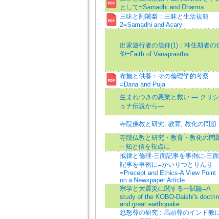
として=Samadhi and Dharma
三昧と阿闍梨：三昧と生活規範
2=Samadhi and Acary
出家遊行者の信仰(1)：林住期者の
仰=Faith of Vanaprastha
布施と供養：その倫理学的考察
=Dana and Puja
生まれつきの悪業と救い ― クリシ
ュナ伝説から―
寺院佛教と研究, 教育, 教化の問題
寺院仏教と研究・教育・教化の問
-- 知と信を視点に
戒律と倫理-三面記事を事例に-三面
記事を事例に=かいりつとりんり
=Precept and Ethics-A View Point
on a Newspaper Article
宗学と大震災に関する一試論=A
study of the KOBO-Daishi's doctri
and great earthquake
忿怒尊の研究 : 馬頭尊のインド教