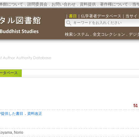
本館について
．
諮問委員会
．
お問い合わせ
．
資料提供
．
著作権について
．
当
｜
書目
｜
仏学著者データベース
｜
当サイ
検索システム
全文コレクション
デジ
．
．
ータベース
51
．
が提供した書目
資料改正
oyama, Norio