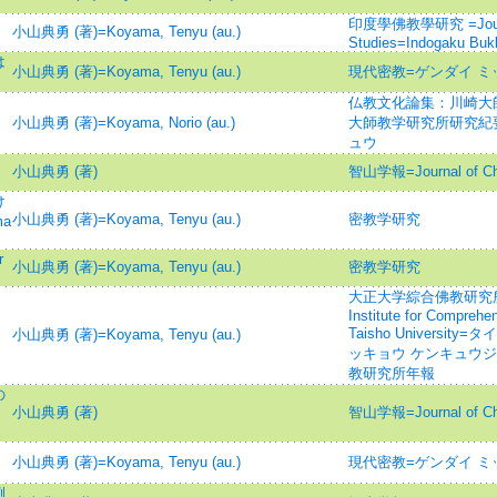
印度學佛教學研究 =Journal 
小山典勇 (著)=Koyama, Tenyu (au.)
Studies=Indogaku Bu
は
小山典勇 (著)=Koyama, Tenyu (au.)
現代密教=ゲンダイ ミ
仏教文化論集：川崎大
小山典勇 (著)=Koyama, Norio (au.)
大師教学研究所研究紀要
ュウ
小山典勇 (著)
智山学報=Journal of C
け
小山典勇 (著)=Koyama, Tenyu (au.)
密教学研究
ma
r
小山典勇 (著)=Koyama, Tenyu (au.)
密教学研究
大正大学綜合佛教研究所年報=
Institute for Comprehe
Taisho Universi
小山典勇 (著)=Koyama, Tenyu (au.)
ッキョウ ケンキュウジ
教研究所年報
の
小山典勇 (著)
智山学報=Journal of C
小山典勇 (著)=Koyama, Tenyu (au.)
現代密教=ゲンダイ ミ
例