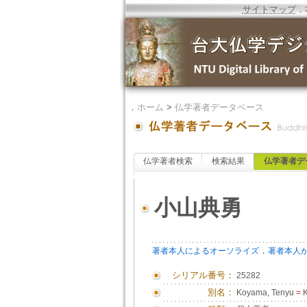
サイトマップ
．
．
ホーム
>
仏学著者データベース
仏学著者検索
検索結果
仏学著者デ
小山典勇
．
著者本人によるオーソライズ
著者本人
シリアル番号：
25282
別名：
Koyama, Tenyu
=
K