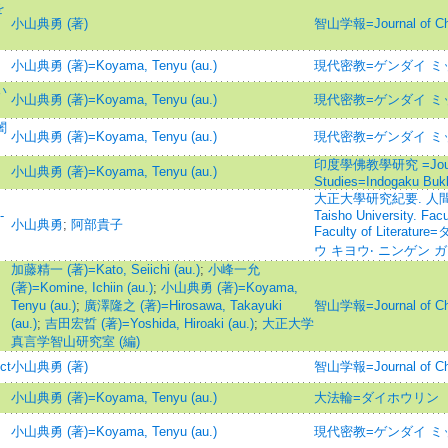
を
小山典勇 (著)
智山学報=Journal of C
小山典勇 (著)=Koyama, Tenyu (au.)
現代密教=ゲンダイ ミ
い
小山典勇 (著)=Koyama, Tenyu (au.)
現代密教=ゲンダイ ミ
闍
小山典勇 (著)=Koyama, Tenyu (au.)
現代密教=ゲンダイ ミ
印度學佛教學研究 =Journal 
小山典勇 (著)=Koyama, Tenyu (au.)
Studies=Indogaku Bu
大正大學研究紀要. 人間學
-
Taisho University. Fac
小山典勇
;
阿部貴子
Faculty of Liter
ウ キヨウ‧ ニンゲン
加藤精一 (著)=Kato, Seiichi (au.)
;
小峰一允
(著)=Komine, Ichiin (au.)
;
小山典勇 (著)=Koyama,
Tenyu (au.)
;
廣澤隆之 (著)=Hirosawa, Takayuki
智山学報=Journal of C
(au.)
;
吉田宏晢 (著)=Yoshida, Hiroaki (au.)
;
大正大学
真言学智山研究室 (編)
ct
小山典勇 (著)
智山学報=Journal of C
小山典勇 (著)=Koyama, Tenyu (au.)
大法輪=ダイホウリン
小山典勇 (著)=Koyama, Tenyu (au.)
現代密教=ゲンダイ ミ