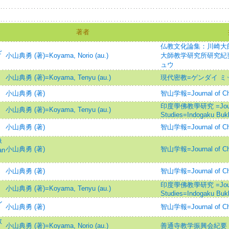
著者
仏教文化論集：川崎大
を
小山典勇 (著)=Koyama, Norio (au.)
大師教学研究所研究紀要
ュウ
小山典勇 (著)=Koyama, Tenyu (au.)
現代密教=ゲンダイ ミ
小山典勇 (著)
智山学報=Journal of C
印度學佛教學研究 =Journal 
小山典勇 (著)=Koyama, Tenyu (au.)
Studies=Indogaku Bu
小山典勇 (著)
智山学報=Journal of C
像
小山典勇 (著)
智山学報=Journal of C
an
小山典勇 (著)
智山学報=Journal of C
印度學佛教學研究 =Journal 
小山典勇 (著)=Koyama, Tenyu (au.)
Studies=Indogaku Bu
ン
小山典勇 (著)
智山学報=Journal of C
教
小山典勇 (著)=Koyama, Norio (au.)
善通寺教学振興会紀要