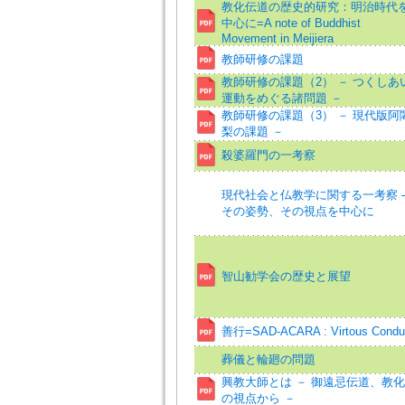
教化伝道の歴史的研究：明治時代
中心に=A note of Buddhist
Movement in Meijiera
教師研修の課題
教師研修の課題（2） － つくしあ
運動をめぐる諸問題 －
教師研修の課題（3） － 現代版阿
梨の課題 －
殺婆羅門の一考察
現代社会と仏教学に関する一考察 -
その姿勢、その視点を中心に
智山勧学会の歴史と展望
善行=SAD-ACARA : Virtous Condu
葬儀と輪廻の問題
興教大師とは － 御遠忌伝道、教化
の視点から －