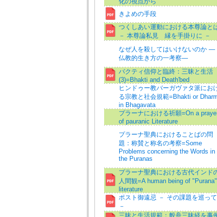
化の視点から
きよめの手段
つくしあい運動における本尊論と
－ 本尊論私見 縁を手掛りに －
なぜ人を殺してはいけないのか ―
仏教的生き方の一考察―
バクティ信仰と臨終：三昧と生活
(3)=Bhakti and Death'bed
ヒンドゥー教バーガヴァタ派にお
る宗教と社会規範=Bhakti or Dhar
in Bhagavata
プラーナにおける祈願=On a praye
of pauranic Literature
プラーナ聖典におけることばの問
題：称賛と称名の考察=Some
Problems concerning the Words in
the Puranas
プラーナ聖典における古代インド
人間観=A human being of "Purana"
literature
ポスト御遠忌 － その課題を巡って
－
三昧と生活規範：般舟三昧経を事