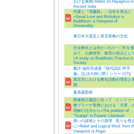
おける展開=Notes on Hayagriva in
Ancient India
性愛と『理趣経』：自在を視点に
=Sexal Love and Rishukyo in
Buddhism: a Viewpoint of
Universality
東日本大震災と真言密教の文化
社会教化とは何か--その一〇年を省
みて、仏教研究・教育の視点とし
=A study on Buddhistic Practice in
Society
書評 福田亮成著『現代語訳 吽字
義』(弘法大師に聞くシリーズ(7))
真言宗における教化活動の理念と
開
曼荼羅図典
密厳国土建設に向って : ヒンドゥ
教プラーナ聖典における「天界」
理解の仕方から=The problem of
"Svarga" in Puranic Literature
救いの諸相とその原理 : 怒りを視
に=Relief and Logical Mind: from t
Viewpoint of Anger