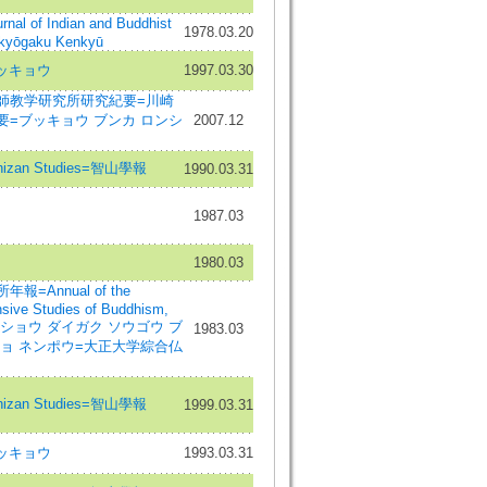
of Indian and Buddhist
1978.03.20
kkyōgaku Kenkyū
ッキョウ
1997.03.30
師教学研究所研究紀要=川崎
=ブッキョウ ブンカ ロンシ
2007.12
hizan Studies=智山學報
1990.03.31
1987.03
1980.03
Annual of the
nsive Studies of Buddhism,
ty=タイショウ ダイガク ソウゴウ ブ
1983.03
ョ ネンポウ=大正大学綜合仏
hizan Studies=智山學報
1999.03.31
ッキョウ
1993.03.31