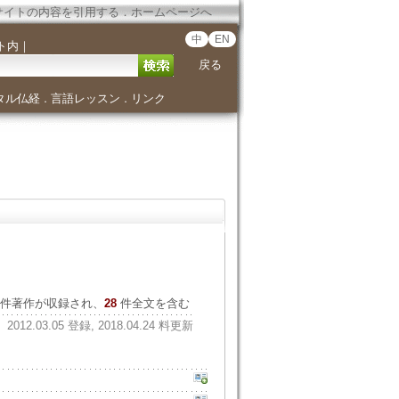
サイトの内容を引用する
．
ホームページへ
中
EN
ト内
｜
戻る
タル仏経
言語レッスン
リンク
．
．
件著作が収録され、
28
件全文を含む
2012.03.05 登録, 2018.04.24 料更新