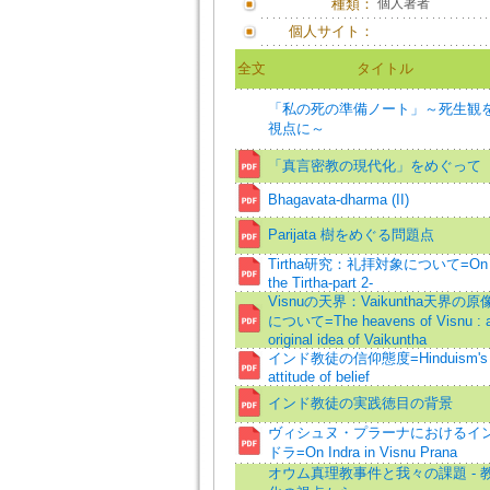
種類：
個人著者
個人サイト：
全文
タイトル
「私の死の準備ノート」～死生観
視点に～
「真言密教の現代化」をめぐって
Bhagavata-dharma (II)
Parijata 樹をめぐる問題点
Tirtha研究：礼拝対象について=On
the Tirtha-part 2-
Visnuの天界：Vaikuntha天界の原
について=The heavens of Visnu : 
original idea of Vaikuntha
インド教徒の信仰態度=Hinduism's
attitude of belief
インド教徒の実践徳目の背景
ヴィシュヌ・プラーナにおけるイ
ドラ=On Indra in Visnu Prana
オウム真理教事件と我々の課題 - 