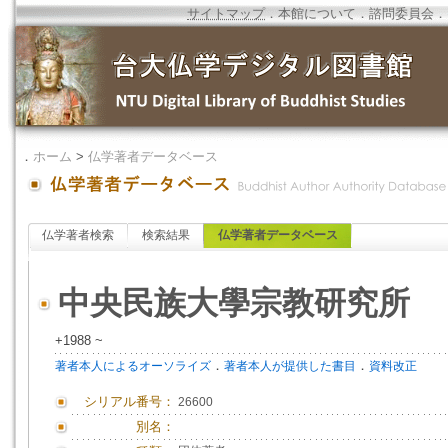
サイトマップ
．
本館について
．
諮問委員会
．
．
ホーム
>
仏学著者データベース
仏学著者検索
検索結果
仏学著者データベース
中央民族大學宗教研究所
+1988 ~
．
．
著者本人によるオーソライズ
著者本人が提供した書目
資料改正
シリアル番号：
26600
別名：