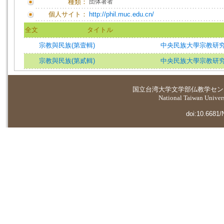
種類：
団体著者
個人サイト：
http://phil.muc.edu.cn/
全文
タイトル
宗教與民族(第壹輯)
中央民族大學宗教研
宗教與民族(第貳輯)
中央民族大學宗教研
国立台湾大学
文学部仏教学セン
National Taiwan Universi
doi:10.6681