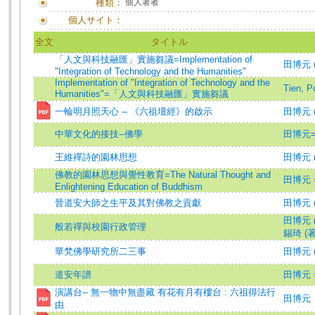
種類：
個人著者
個人サイト：
全文
タイトル
「人文與科技融匯」實施芻議=Implementation of
田博元 (著
"Integration of Technology and the Humanities"
Implementation of "Integration of Technology and the
Tien, 
Humanities"=「人文與科技融匯」實施芻議
一輪明月照天心 -- 《六祖壇經》的啟示
田博元 
中華文化的接技--佛學
田博元=T
王維禪詩的園林思想
田博元 (著
佛教的園林思想與覺性教育=The Natural Thought and
田博元 =T
Enlightening Education of Buddhism
晉道安大師之生平及其對佛教之貢獻
田博元 (著
田博元 (著
般若禪與校園行政管理
錫琦 (著)=
華梵佛學研究所二三事
田博元 (著
道安年譜
田博元 =T
演講台-- 無一物中無盡藏 有花有月有樓台 : 六祖得法行
田博元
由