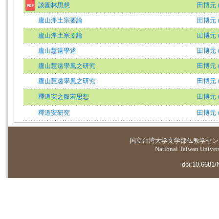
談園林思想
田博元 (著
廬山淨土宗要論
田博元 (著
廬山淨土宗要論
田博元 (著
廬山慧遠學述
田博元 (著
廬山慧遠學風之研究
田博元 (著
廬山慧遠學風之研究
田博元 (著
釋道安之般若思想
田博元 (著
釋道安研究
田博元 (著
国立台湾大学
文学部仏教学セン
National Taiwan Universi
doi:10.6681