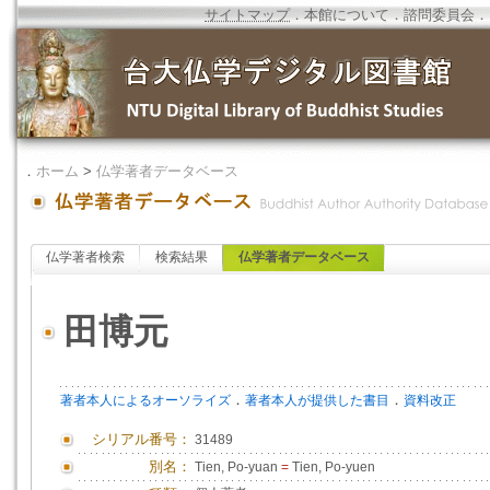
サイトマップ
．
本館について
．
諮問委員会
．
．
ホーム
>
仏学著者データベース
仏学著者検索
検索結果
仏学著者データベース
田博元
．
．
著者本人によるオーソライズ
著者本人が提供した書目
資料改正
シリアル番号：
31489
別名：
Tien, Po-yuan
=
Tien, Po-yuen