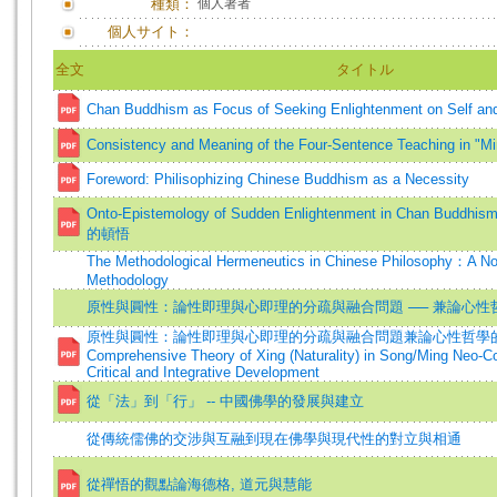
種類：
個人著者
個人サイト：
全文
タイトル
Chan Buddhism as Focus of Seeking Enlightenment on Self and
Consistency and Meaning of the Four-Sentence Teaching in "M
Foreword: Philisophizing Chinese Buddhism as a Necessity
Onto-Epistemology of Sudden Enlightenment in Chan 
的頓悟
The Methodological Hermeneutics in Chinese Philosophy：A No
Methodology
原性與圓性：論性即理與心即理的分疏與融合問題 ── 兼論心性
原性與圓性：論性即理與心即理的分疏與融合問題兼論心性哲學的發
Comprehensive Theory of Xing (Naturality) in Song/Ming Neo-C
Critical and Integrative Development
從「法」到「行」 -- 中國佛學的發展與建立
從傳統儒佛的交涉與互融到現在佛學與現代性的對立與相通
從禪悟的觀點論海德格, 道元與慧能