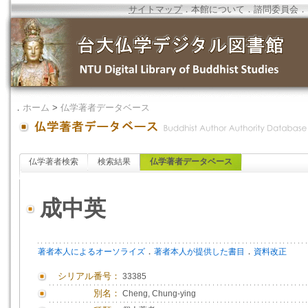
サイトマップ
．
本館について
．
諮問委員会
．
．
ホーム
>
仏学著者データベース
仏学著者検索
検索結果
仏学著者データベース
成中英
．
．
著者本人によるオーソライズ
著者本人が提供した書目
資料改正
シリアル番号：
33385
別名：
Cheng, Chung-ying