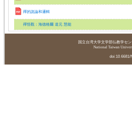
禪的詭論和邏輯
禪悟觀：海德格爾 道元 慧能
国立台湾大学
文学部仏教学セン
National Taiwan Universi
doi:10.6681