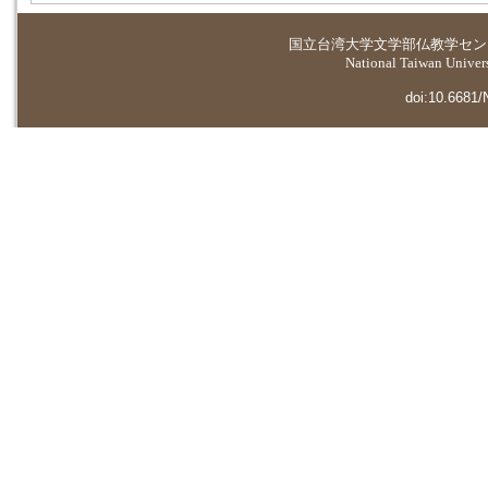
国立台湾大学
文学部仏教学セン
National Taiwan Universi
doi:10.6681