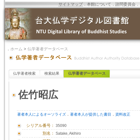
サイトマップ
．
本館について
．
諮問委員会
．
．
ホーム
>
仏学著者データベース
仏学著者検索
検索結果
仏学著者データベース
佐竹昭広
．
．
著者本人によるオーソライズ
著者本人が提供した書目
資料改正
シリアル番号：
35090
別名：
Satake, Akihiro