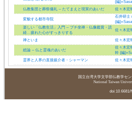
(編)=Sasak
仏教集団と葬祭儀礼 -- たてまえと現実のあいだ
佐々木宏
石井研士 (著)
変貌する都市寺院
(編)=Sasak
楽しい「仏教生活」入門 -- プチ坐禅・仏像鑑賞・読
佐々木宏幹=
経…疲れた心がすっきりする
禅といま
佐々木宏
佐々木宏幹 (
総論 -- 仏と霊魂のあいだ
幹 (編)=Sas
霊界と人界の直接媒介者・シャーマン
佐々木宏
国立台湾大学
文学部仏教学セン
National Taiwan Universi
doi:10.6681