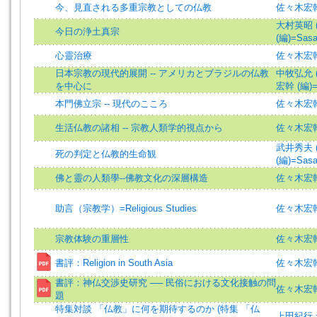
今、見直される多重宗教としての仏教
佐々木宏
大村英昭 (著)
今日の浄土真宗
(編)=Sasak
心靈治療
佐々木宏
日本宗教の現代的展開 -- アメリカとブラジルの仏教
中牧弘允 (著)
を中心に
宏幹 (編)=S
本門佛立宗 -- 現代のこころ
佐々木宏
生活仏教の諸相 -- 宗教人類学的視点から
佐々木宏幹 (
武井秀夫 (著)
死の判定と仏教的生命観
(編)=Sasak
佛と靈の人類學--佛教文化の深層構造
佐々木宏
助言（宗教学）=Religious Studies
佐々木宏幹 (
宗教体験の重層性
佐々木宏
書評：Religion in South Asia
佐々木宏幹
書評：神仏交渉史研究 ── 民俗における文化接触の問
佐々木宏幹
題
特集対談 「仏教」に何を期待するのか (特集 「仏
上田紀行 =U