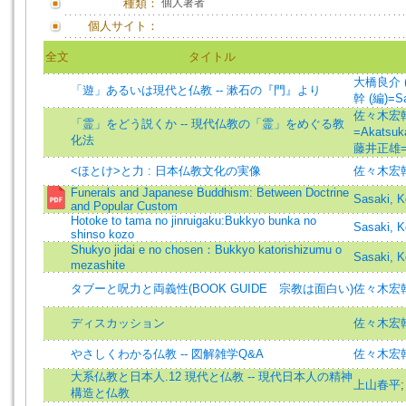
種類：
個人著者
個人サイト：
全文
タイトル
大橋良介 (著)
「遊」あるいは現代と仏教 -- 漱石の『門』より
幹 (編)=Sas
佐々木宏幹=
「霊」をどう説くか -- 現代仏教の「霊」をめぐる教
=Akatsuk
化法
藤井正雄=Fu
<ほとけ>と力 : 日本仏教文化の実像
佐々木宏幹
Funerals and Japanese Buddhism: Between Doctrine
Sasaki, 
and Popular Custom
Hotoke to tama no jinruigaku:Bukkyo bunka no
Sasaki, 
shinso kozo
Shukyo jidai e no chosen：Bukkyo katorishizumu o
Sasaki, 
mezashite
タブーと呪力と両義性(BOOK GUIDE 宗教は面白い)
佐々木宏
ディスカッション
佐々木宏幹
やさしくわかる仏教 -- 図解雑学Q&A
佐々木宏幹=
大系仏教と日本人.12 現代と仏教 -- 現代日本人の精神
上山春平
構造と仏教