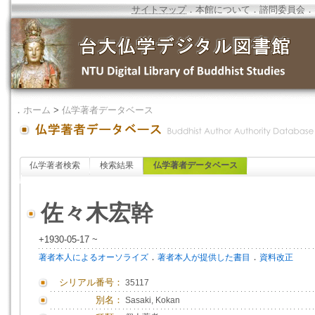
サイトマップ
．
本館について
．
諮問委員会
．
．
ホーム
>
仏学著者データベース
仏学著者検索
検索結果
仏学著者データベース
佐々木宏幹
+1930-05-17 ~
．
．
著者本人によるオーソライズ
著者本人が提供した書目
資料改正
シリアル番号：
35117
別名：
Sasaki, Kokan