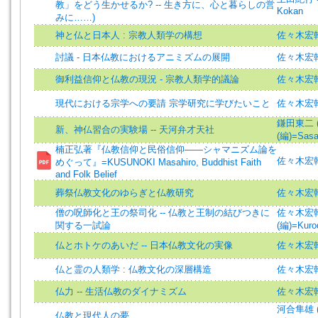
教」をどう生かせるか? -- 生き方に、心と暮らしの営
Kokan
みに……)
神と仏と日本人 : 宗教人類学の構想
佐々木宏幹 (
討議 - 日本仏教におけるアニミズムの展開
佐々木宏
御利益信仰と仏教の現況 - 宗教人類学的議論
佐々木宏
現代における宗学への要請 宗学研究に学びたいこと
佐々木宏幹 (
鎌田東二 (著)
新、神仏習合の実験場 -- 天河弁才天社
(編)=Sasak
楠正弘著『仏教信仰と民俗信仰――シャマニズム論を
佐々木宏幹 (
めぐって』=KUSUNOKI Masahiro, Buddhist Faith
and Folk Belief
葬祭仏教文化のゆらぎと仏教研究
佐々木宏幹
僧の呪師化と王の祭司化 -- 仏教と王制の結びつきに
佐々木宏幹 (
関する一試論
(編)=Kurod
仏とホトケのあいだ -- 日本仏教文化の実像
佐々木宏幹
仏と霊の人類学 : 仏教文化の深層構造
佐々木宏幹
仏力 -- 生活仏教のダイナミズム
佐々木宏
河合隼雄 (著)
仏教と現代人の夢