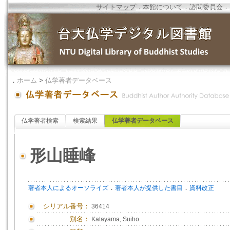
サイトマップ
．
本館について
．
諮問委員会
．
．
ホーム
>
仏学著者データベース
仏学著者検索
検索結果
仏学著者データベース
形山睡峰
．
．
著者本人によるオーソライズ
著者本人が提供した書目
資料改正
シリアル番号：
36414
別名：
Katayama, Suiho