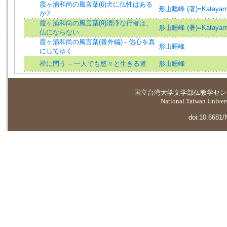
霞ヶ浦和尚の風言葉(6)犬に仏性はある
形山睡峰 (著)=Katayama,
か?
霞ヶ浦和尚の風言葉(9)清浄な行者は、
形山睡峰 (著)=Katayama,
仏にならない
霞ヶ浦和尚の風言葉(番外編) - 信心を真
形山睡峰
にしてゆく
禅に問う -- 一人でも悠々と生きる道
形山睡峰
国立台湾大学
文学部仏教学セン
National Taiwan Universi
doi:10.6681