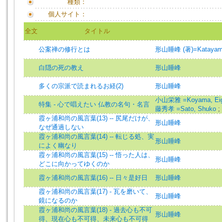
種類：
個人サイト：
全文
タイトル
公案禅の修行とは
形山睡峰 (著)=Katayama,
白隠の死の教え
形山睡峰
多くの宗派で読まれるお経(2)
形山睡峰
小山栄雅 =Koyama, Ei
特集 - 心で唱えたい 仏教の名句・名言
藤秀孝 =Sato, Shuko
;
霞ヶ浦和尚の風言葉(13) -- 尻尾だけが、
形山睡峰
なぜ通過しない
霞ヶ浦和尚の風言葉(14) -- 転じる処、実
形山睡峰
によく幽なり
霞ヶ浦和尚の風言葉(15) -- 悟った人は、
形山睡峰
どこに向かってゆくのか
霞ヶ浦和尚の風言葉(16) -- 日々是好日
形山睡峰
霞ヶ浦和尚の風言葉(17) - 瓦を磨いて、
形山睡峰
鏡になるのか
霞ヶ浦和尚の風言葉(18) - 過去心も不可
形山睡峰
得、現在心も不可得、未来心も不可得