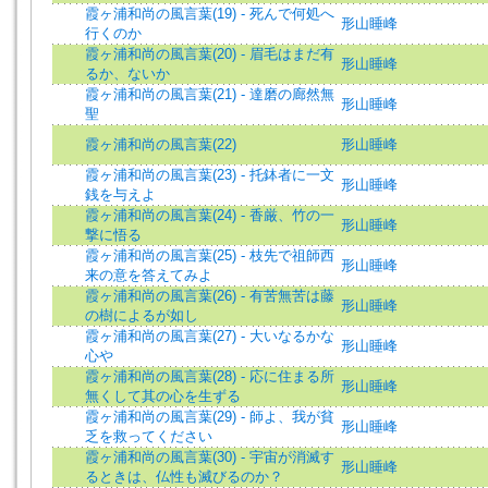
霞ヶ浦和尚の風言葉(19) - 死んで何処へ
形山睡峰
行くのか
霞ヶ浦和尚の風言葉(20) - 眉毛はまだ有
形山睡峰
るか、ないか
霞ヶ浦和尚の風言葉(21) - 達磨の廊然無
形山睡峰
聖
霞ヶ浦和尚の風言葉(22)
形山睡峰
霞ヶ浦和尚の風言葉(23) - 托鉢者に一文
形山睡峰
銭を与えよ
霞ヶ浦和尚の風言葉(24) - 香厳、竹の一
形山睡峰
撃に悟る
霞ヶ浦和尚の風言葉(25) - 枝先で祖師西
形山睡峰
来の意を答えてみよ
霞ヶ浦和尚の風言葉(26) - 有苦無苦は藤
形山睡峰
の樹によるが如し
霞ヶ浦和尚の風言葉(27) - 大いなるかな
形山睡峰
心や
霞ヶ浦和尚の風言葉(28) - 応に住まる所
形山睡峰
無くして其の心を生ずる
霞ヶ浦和尚の風言葉(29) - 師よ、我が貧
形山睡峰
乏を救ってください
霞ヶ浦和尚の風言葉(30) - 宇宙が消滅す
形山睡峰
るときは、仏性も滅びるのか？