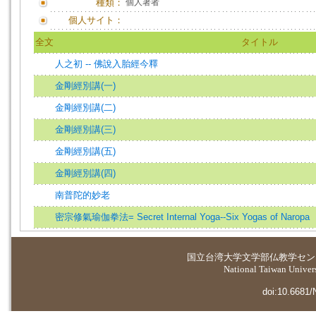
種類：
個人著者
個人サイト：
全文
タイトル
人之初 -- 佛說入胎經今釋
金剛經別講(一)
金剛經別講(二)
金剛經別講(三)
金剛經別講(五)
金剛經別講(四)
南普陀的妙老
密宗修氣瑜伽拳法= Secret Internal Yoga--Six Yogas of Naropa
国立台湾大学
文学部仏教学セン
National Taiwan Universi
doi:10.6681