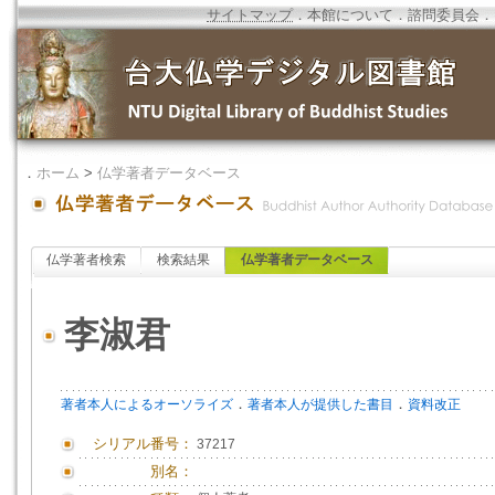
サイトマップ
．
本館について
．
諮問委員会
．
．
ホーム
>
仏学著者データベース
仏学著者検索
検索結果
仏学著者データベース
李淑君
．
．
著者本人によるオーソライズ
著者本人が提供した書目
資料改正
シリアル番号：
37217
別名：