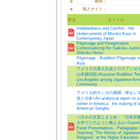
種類：
個人サイト：
全文
タイトル
Indebtedness and Comfort：the
Undercurrents of Mizuko Kuyo in
Contemporary Japan
Pilgrimage and Peregrination:
Contextualizing the Saikoku Junrei
Shikoku Henro
Pilgrimage：Buddhist Pilgrimage i
Asia
アメリカ日系人社会とロスアンゼ
山米国別院=Koyasan Buddhist Temp
Los Angeles among Japanese-Ame
Community
アメリカ的サンガの展開 : 禅セン
状と分析=An analytical report on a
center in America : the making of 
American Sangha
パネルの主旨とまとめ - 「日本宗
大学でどのように教えるか=Summar
Panel Presentations - Pedagogies 
Teaching "The History of Japanese
Religions" at the Higher Education