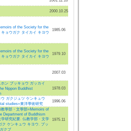
2001.11.10
2000.10.25
 of the Society for the
1985.06
ブザン キョウガク タイカイ キヨウ
 of the Society for the
1979.10
ブザン キョウガク タイカイ キヨウ
2007.03
ホン ブッキョウ ガッカイ
1978.03
e Nippon Buddhist
n
ウ ガクジュツ ケンキュウ
1996.06
riental studies=東洋學術研究
學部・文學部=Memoirs of
The Department of Buddhism
e=大正大学研究紀要. 仏教学部・文学
1975.11
ク ケンキュウ キヨウ. ブッ
ンガクブ