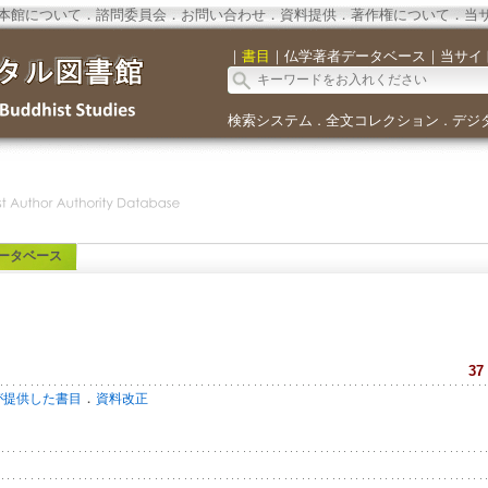
本館について
．
諮問委員会
．
お問い合わせ
．
資料提供
．
著作権について
．
当
｜
書目
｜
仏学著者データベース
｜
当サイ
検索システム
全文コレクション
デジ
．
．
ータベース
37
．
が提供した書目
資料改正