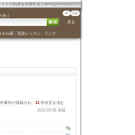
サイトの内容を引用する
．
ホームページへ
中
EN
ト内
｜
戻る
タル仏経
言語レッスン
リンク
．
．
件著作が収録され、
11
件全文を含む
2012.03.05 登録