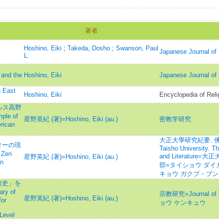
著者
Hoshino, Eiki
;
Takeda, Dosho
;
Swanson, Paul
Japanese Journal of 
L.
 and the
Hoshino, Eiki
Japanese Journal of 
n East
Hoshino, Eiki
Encyclopedia of Reli
ルス高野
le of
星野英紀 (著)=Hoshino, Eiki (au.)
密教学研究
rican
大正大學研究紀要. 佛教
ターの現
Taisho University. 
 Zen
and Literatur
星野英紀 (著)=Hoshino, Eiki (au.)
an
部=タイショウ ダイガ
キョウ ガクブ・ブ
教史」を
y of
宗教研究=Journal of 
星野英紀 (著)=Hoshino, Eiki (au.)
for
ョウ ケンキュウ
 Level