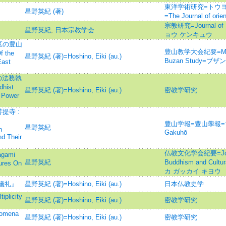
東洋学術研究=トウヨ
星野英紀 (著)
=The Journal of o
宗教研究=Journal of 
星野英紀
;
日本宗教学会
ョウ ケンキュウ
区の豊山
豊山教学大会紀要=Memoirs
 the
星野英紀 (著)=Hoshino, Eiki (au.)
Buzan Study=
East
の法務執
hist
星野英紀 (著)=Hoshino, Eiki (au.)
密教学研究
 Power
提寺 :
豊山学報=豊山學報=ブ
星野英紀
n
Gakuhō
d Their
仏教文化学会紀要=Journal
ami
星野英紀
Buddhism and Cul
ures On
カ ガッカイ キヨウ
儀礼』
星野英紀 (著)=Hoshino, Eiki (au.)
日本仏教史学
licity
星野英紀 (著)=Hoshino, Eiki (au.)
密教学研究
mena
星野英紀 (著)=Hoshino, Eiki (au.)
密教学研究