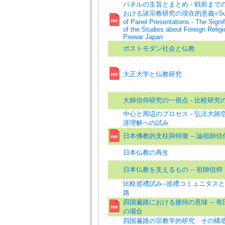
パネルの主旨とまとめ - 戦前まで
おける諸宗教研究の現在的意義=Sum
of Panel Presentations - The Signi
of the Studies about Foreign Religi
Prewar Japan
ポストモダン社会と仏教
大正大学と仏教研究
大師信仰研究の一視点 - 比較研究
中心と周辺のプロセス - 弘法大師
涯理解への試み
日本佛教的支柱與特徵 -- 論祖師信
日本仏教の再生
日本仏教を支えるもの -- 祖師信仰
比較巡禮試み--巡禮コミュニタス
路
四国遍路における接待の意味 -- 
の場合
四国遍路の宗教学的研究 : その構