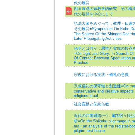
代の展開
四国遍路の宗教学的研究 : その構
代の展開を中心にして
弘法大師をめぐって：教理・伝道
その展開=Symposium On Kobo Dai
The Source Of the Shingon Doctri
Later Propagating Activities
光明とは何か：思惟と実践の接点
=On Light and Glory: In Search Of 
Of Contact Between Speculation a
Practice
宗教における実践・儀礼の意義
宗教儀礼の保守性と創造性=On the
conservative and creative aspects 
religious ritual
社会変動と伝統仏教
近代の四国遍路(一) : 遍路宿々帳
析=On the Shikoku pilgrimage in m
era : an analysis of the register-bo
pilgrim rest house