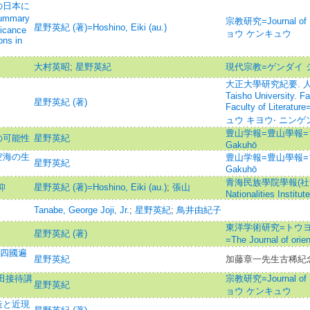
の日本に
mary
宗教研究=Journal of 
星野英紀 (著)=Hoshino, Eiki (au.)
ficance
ョウ ケンキュウ
ons in
大村英昭
;
星野英紀
現代宗教=ゲンダイ 
大正大學研究紀要. 人間
Taisho University. F
星野英紀 (著)
Faculty of Lite
ュウ キヨウ‧ ニン
豊山学報=豊山學報=ブ
の可能性
星野英紀
Gakuhō
空海の生
豊山学報=豊山學報=ブ
星野英紀
Gakuhō
青海民族學院學報(社會科學版
仰
星野英紀 (著)=Hoshino, Eiki (au.)
;
張山
Nationalities Institute
Tanabe, George Joji, Jr.
;
星野英紀
;
鳥井由紀子
東洋学術研究=トウヨ
星野英紀 (著)
=The Journal of o
と四國遍
星野英紀
加藤章一先生古稀紀
有田接待講
宗教研究=Journal of 
星野英紀
ョウ ケンキュウ
造と近現