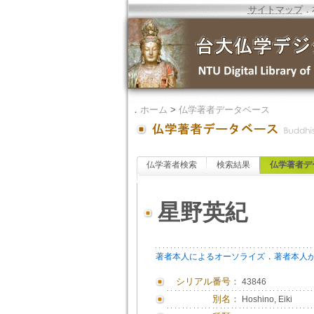
サイトマップ
．
．
ホーム
>
仏学著者データベース
仏学著者検索
検索結果
仏学著者デ
星野英紀
．
著者本人によるオーソライズ
著者本人
シリアル番号：
43846
別名：
Hoshino, Eiki