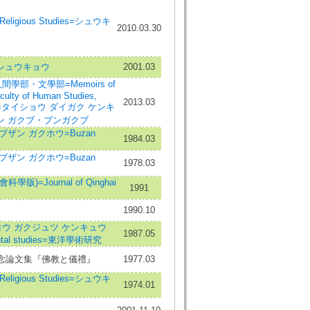
Religious Studies=シュウキ
2010.03.30
シュウキョウ
2001.03
學部・文學部=Memoirs of
aculty of Human Studies,
2013.03
rature=タイショウ ダイガク ケンキ
ゲン ガクブ・ブンガクブ
ザン ガクホウ=Buzan
1984.03
ザン ガクホウ=Buzan
1978.03
)=Journal of Qinghai
1991
1990.10
ウ ガクジュツ ケンキュウ
1987.05
riental studies=東洋學術研究
念論文集『佛教と儀禮』
1977.03
Religious Studies=シュウキ
1974.01