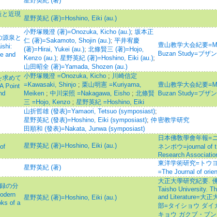
星野英紀 (著)
造と近現
星野英紀 (著)=Hoshino, Eiki (au.)
小野塚幾澄 (著)=Onozuka, Kicho (au.)
;
坂本正
の源泉と
仁 (著)=Sakamoto, Shojin (au.)
;
平井宥慶
豊山教学大会紀要=Memoirs
shi:
(著)=Hirai, Yukei (au.)
;
北條賢三 (著)=Hojo,
Buzan Study=
ne and
Kenzo (au.)
;
星野英紀 (著)=Hoshino, Eiki (au.)
;
山田昭全 (著)=Yamada, Shozen (au.)
小野塚幾澄 =Onozuka, Kicho
;
川崎信定
を求めて
=Kawasaki, Shinjo
;
栗山明憲 =Kuriyama,
豊山教学大会紀要=Memoirs
A Point
nd
Meiken
;
中川栄照 =Nakagawa, Eisho
;
北條賢
Buzan Study=
三 =Hojo, Kenzo
;
星野英紀 =Hoshino, Eiki
山折哲雄 (發表)=Yamaori, Tetsuo (symposiast)
;
星野英紀 (發表)=Hoshino, Eiki (symposiast)
;
仲
密教学研究
田順和 (發表)=Nakata, Junwa (symposiast)
日本佛敎學會年報=ニ
星野英紀 (著)=Hoshino, Eiki (au.)
of
ネンポウ=journal of th
Research Associatio
東洋学術研究=トウヨ
星野英紀 (著)
=The Journal of o
大正大學研究紀要. 佛教
記録の分
Taisho University. 
odern
and Literatur
星野英紀 (著)=Hoshino, Eiki (au.)
oks of a
部=タイショウ ダイガ
キョウ ガクブ・ブ