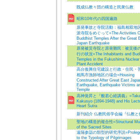
既成仏教々団の構造と民衆仏教
昭和10年代の四国遍路
原発事故と寺院活動：福島相双地
派寺院をめぐって=The Activities Of
Buddhist Temples After the Great 
Japan Earthquake
原発被災寺院と原発難民 : 被災後
行の状況=The Inhabitants and Budd
Temples in the Fukushima Nuclear
Plant Accident
高台復興住宅建設と行政・住民・菩
相馬市漁師地区の場合=Housing
Constructed After Great East Japa
Earthquake, Earthquake Victims an
Temple
高神覚昇と『般若心経講義』=Takag
Kakusyo (1894-1948) and His Lect
Heart Sutra
新刊紹介 仏教民俗学会編『仏教と
聖地の構造的複合性=Structural Multip
of the Sacred Sites
遠隔参詣の類型的研究序説=Prolego
to the Typology of Pilgrimages