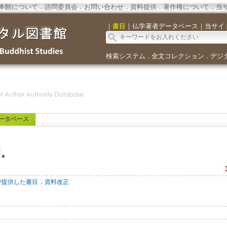
本館について
．
諮問委員会
．
お問い合わせ
．
資料提供
．
著作権について
．
当
｜
書目
｜
仏学著者データベース
｜
当サイ
検索システム
全文コレクション
デジ
．
．
ータベース
.
．
が提供した書目
資料改正