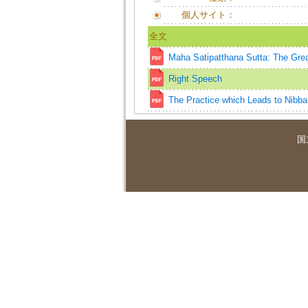
個人サイト：
全文
Maha Satipatthana Sutta: The Grea
Right Speech
The Practice which Leads to Nibb
国