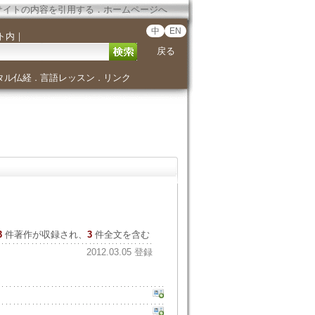
サイトの内容を引用する
．
ホームページへ
中
EN
ト内
｜
戻る
タル仏経
言語レッスン
リンク
．
．
3
件著作が収録され、
3
件全文を含む
2012.03.05 登録