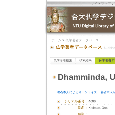
サイトマップ
．
．
ホーム
>
仏学著者データベース
仏学著者検索
検索結果
仏学著者デ
Dhamminda, U
．
著者本人によるオーソライズ
著者本人
シリアル番号：
4600
別名：
Kleiman, Greg
種類：