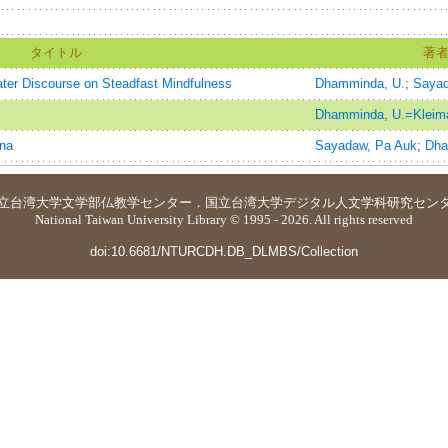
タイトル
著
ter Discourse on Steadfast Mindfulness
Dhamminda, U.
;
Sayad
Dhamminda, U.=Kleim
ana
Sayadaw, Pa Auk
;
Dha
立台湾大学
文学部仏教学センター
．
国立台湾大学デジタル人文学科研究セン
National Taiwan University Library © 1995 - 2026. All rights reserved
doi:10.6681/NTURCDH.DB_DLMBS/Collection