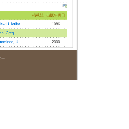
者
掲載誌
出版年月日
aw U Jotika
1986
an, Greg
mminda, U.
2000
ター