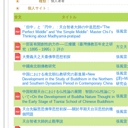
種類：
個人著者
個人サイト：
全文
タイトル
「但中」と「円中」 : 天台智者大師の中道思想=“The
張風雷 (著
Perfect Middle” and “the Simple Middle”: Master Chi-I’s
Thinking about Madhyamā-pratipad
一部富有開創性的力作──江燦騰《臺灣佛教百年史之研
方立天 
究（1895－1995）》評介
大覺義天之天臺佛學思想初探
張風雷
中國南北朝佛教研究
張風雷
張風雷 (著
中国における南北朝仏教研究の新進展=New
(譯)=Mat
Development in the Study of Buddhism in the Northern
and Southern Dynasties Period in Contemporary China
研究会 
中国初期天台における仏性論の展開 : 智顗の仏性論につ
張風雷 
いて=On the Development of Buddha Nature Thought in
the Early Stage of Tiantai School of Chinese Buddhism
天台先驅慧思佛學思想初探──關於早期天台宗思想的幾
張風雷 (著
個問題
天台智者大師的止觀學說
張風雷