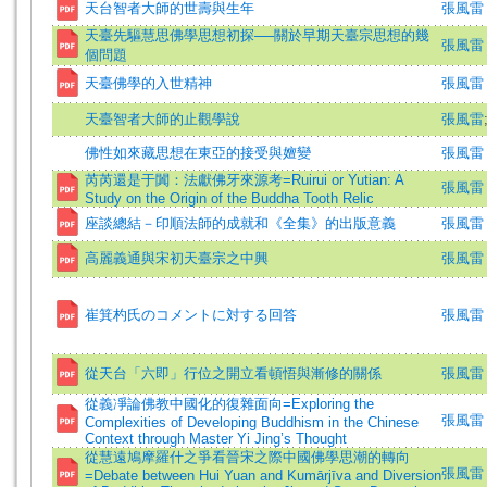
天台智者大師的世壽與生年
張風雷 
天臺先驅慧思佛學思想初探──關於早期天臺宗思想的幾
張風雷 (著
個問題
天臺佛學的入世精神
張風雷 (著
天臺智者大師的止觀學說
張風雷
佛性如來藏思想在東亞的接受與嬗變
張風雷
芮芮還是于闐：法獻佛牙來源考=Ruirui or Yutian: A
張風雷 
Study on the Origin of the Buddha Tooth Relic
座談總結－印順法師的成就和《全集》的出版意義
張風雷
高麗義通與宋初天臺宗之中興
張風雷
崔箕杓氏のコメントに対する回答
張風雷 
從天台「六即」行位之開立看頓悟與漸修的關係
張風雷
從義凈論佛教中國化的復雜面向=Exploring the
張風雷 
Complexities of Developing Buddhism in the Chinese
Context through Master Yi Jing’s Thought
從慧遠鳩摩羅什之爭看晉宋之際中國佛學思潮的轉向
張風雷
=Debate between Hui Yuan and Kumārjīva and Diversion