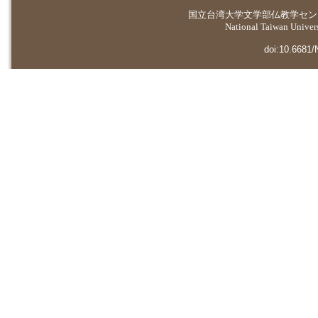
国立台湾大学
文学部仏教学セン
National Taiwan Universi
doi:10.6681