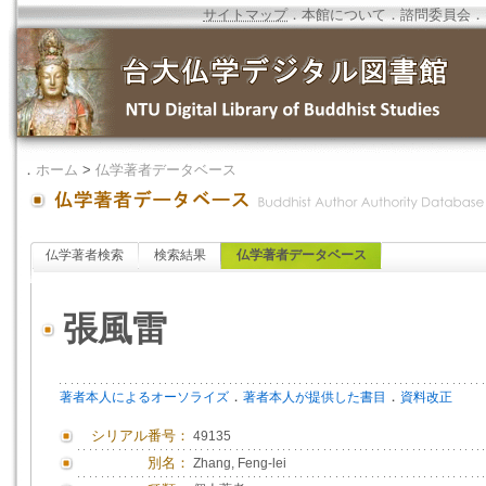
サイトマップ
．
本館について
．
諮問委員会
．
．
ホーム
>
仏学著者データベース
仏学著者検索
検索結果
仏学著者データベース
張風雷
．
．
著者本人によるオーソライズ
著者本人が提供した書目
資料改正
シリアル番号：
49135
別名：
Zhang, Feng-lei