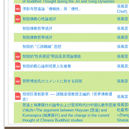
of Buddhist Thought during the Jin and Song Dynasties
張風雷 (主
淨影寺慧遠論「佛種姓」與「佛性」
Chief)
;
智顗佛教心性論述評
張風雷 (著
智顗佛教哲學述評
張風雷 
智顗佛教哲學述評
張風雷
智顗的 "三諦圓融" 思想
張風雷
智顗的“性具善惡”學說及其理論價值
張風雷
智顗的觀心論和現實人生修養
張風雷
菅野博史氏のコメントに対する回答
張風雷 (著
煌煌巨著創新章 ── 讀魏道儒教授主編的《世界佛教通
張風雷 
史》
張風雷=Z
慧遠と鳩摩羅什の論争および晋宋時代の中国仏教学思潮
松森秀幸=
の転向=The argument between Huiyuan (慧遠) and
=Zhang
Kumarajiva (鳩摩羅什) and the change in the current
thought of Chinese Buddhist studies
Shotok