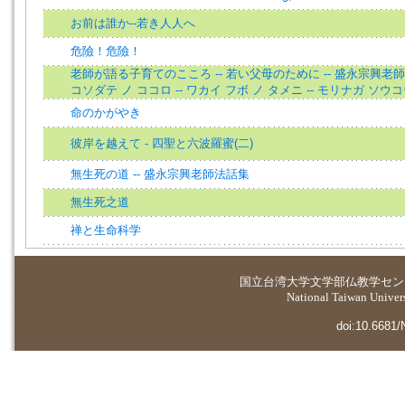
お前は誰か--若き人人へ
危險！危險！
老師が語る子育てのこころ -- 若い父母のために -- 盛永宗興老師
コソダテ ノ ココロ -- ワカイ フボ ノ タメニ -- モリナガ ソ
命のかがやき
彼岸を越えて - 四聖と六波羅蜜(二)
無生死の道 -- 盛永宗興老師法話集
無生死之道
禅と生命科学
国立台湾大学
文学部仏教学セン
National Taiwan Universi
doi:10.6681