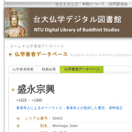
サイトマップ
．
本館について
．
諮問委員会
．
．
ホーム
>
仏学著者データベース
仏学著者検索
検索結果
仏学著者データベース
盛永宗興
+1925 ~ +1995
．
．
著者本人によるオーソライズ
著者本人が提供した書目
資料改正
シリアル番号：
50453
別名：
Morinaga, Soko