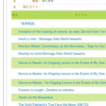
種類：
個人著者
個人サイト：
全文
タイトル
『坐禅和讃』
A treatise on the ceasing of notions--an early Zen text from T
Inochi o miru：Morinaga Soko Roshi howashu
Keichu's Wheel; Commentary on the Mumonkau：Repr for Zen 
Mushoji no michi:Morinaga Soko Roshi howashu
Novice to Master: An Ongoing Lesson in the Extent of My Own 
Novice to Master: An Ongoing Lesson in the Extent of My Own 
Novice to Master：An Ongoing Lesson in the Extent of My Own 
Pointers to insight-- Zendera no seikatsu
Teisho on the Mumonkan
The Sixth Patriarch's True Face Hui-Neng, 638-713