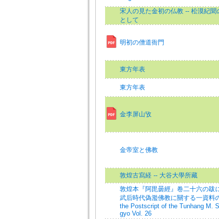
宋人の見た金初の仏教 -- 松漠紀
として
明初の僧道衙門
東方年表
東方年表
金李屏山攷
金帝室と佛教
敦煌古寫経 -- 大谷大學所藏
敦煌本『阿毘曇經』卷二十六の跋
武后時代偽濫佛教に關する一資料の紹
the Postscript of the Tunhang M. S.
gyo Vol. 26