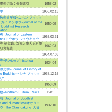
學學術論文分類索引
1958.02
學
1958.02.13
敎學會年報=ニホン ブッキョ
カイ ネンポウ=journal of the
1950.09
 Buddhist Research
ation
Journal of Eastern
1965.03.31
gions=トウホウ シュウキョウ
究 研究篇, 京都大學人文科學
1962.03
研究報告
1954.07.03
Review of historical
1934.04
s
学=Journal of History of
ese Buddhism=シナ ブッキョ
1938.12.15
ガク
1953.09
Northern Cultural Relics
1981
Journal of Buddhist
es and Humanities=オオタニ
1932.10
=The Otani gakuho=大谷