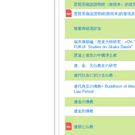
普賢菩薩說證明經（敦煌本）的發
普賢菩薩說證明經(敦煌本)的發現
無量寿経漢訳攷
福井康順編「慈覚大師研究」=On "Edit
FUKUI: Studies on Jikaku Daishi"
慧遠と後世の中國淨土教
遼、金、元仏教史の研究
遼代社会に於ける仏教
遼代燕京の佛教= Buddhism of Wei Ch
Liao Period
遼金の佛教
遼金的佛教
遼朝と仏教