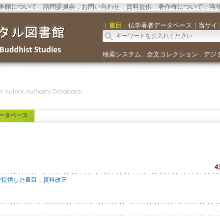
本館について
．
諮問委員会
．
お問い合わせ
．
資料提供
．
著作権について
．
当
｜
書目
｜
仏学著者データベース
｜
当サイ
検索システム
全文コレクション
デジ
．
．
ータベース
4
．
が提供した書目
資料改正