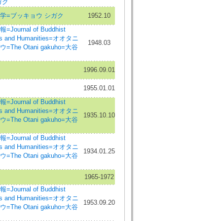
ガク
学=ブッキョウ シガク
1952.10
Journal of Buddhist
es and Humanities=オオタニ
1948.03
=The Otani gakuho=大谷
1996.09.01
1955.01.01
Journal of Buddhist
es and Humanities=オオタニ
1935.10.10
=The Otani gakuho=大谷
Journal of Buddhist
es and Humanities=オオタニ
1934.01.25
=The Otani gakuho=大谷
1965-1972
Journal of Buddhist
es and Humanities=オオタニ
1953.09.20
=The Otani gakuho=大谷