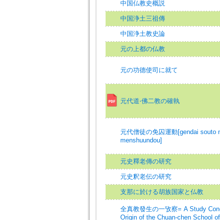
中国仏教史概説
中国浄土三祖傳
中国浄土教史論
元の上都の仏教
元の功德使司に就て
元代道‧佛二教の確執
元代僧徒の免囚運動[gendai souto 
menshuundou]
元史釋老傳の研究
元史釈老伝の研究
支那に於ける胡族国家と仏教
全真教發生の一攷察= A Study Concer
Origin of the Chuan-chen School o