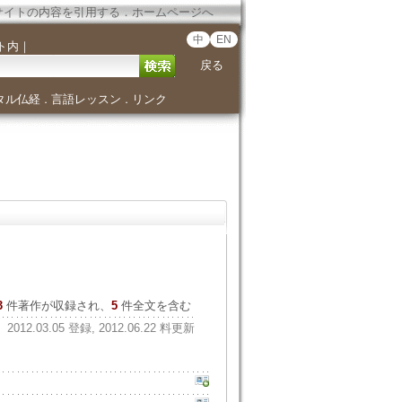
サイトの内容を引用する
．
ホームページへ
中
EN
ト内
｜
戻る
タル仏経
言語レッスン
リンク
．
．
3
件著作が収録され、
5
件全文を含む
2012.03.05 登録, 2012.06.22 料更新