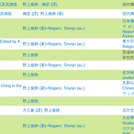
見及其價值
野上俊静
;
梅堂 (譯)
現代佛
及其價值
梅堂 (譯)
;
野上俊静 (著)
現代佛
日本佛
ウ ガッ
野上俊静 (著)=Nogami, Shunjo (au.)
Nippon
Associ
東方宗教=
ed by K.
野上俊静 (著)=Nogami, Shunjo (au.)
Reli
慧遠研
野上俊静
研究所
野上俊静 (著)=Nogami, Shunjo (au.)
史学研究=
野上俊静
studie
支那仏教史
ing in the
野上俊静 (著)=Nogami, Shunjo (au.)
Chin
ウ シ
野上俊静
方江象 (譯)
;
野上俊静
北方文物=
大谷學報=
Studi
野上俊静 (著)=Nogami, Shunjo (au.)
ガクホウ
学報