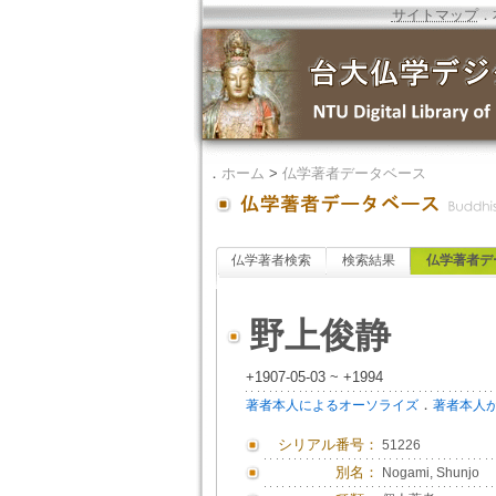
サイトマップ
．
．
ホーム
>
仏学著者データベース
仏学著者検索
検索結果
仏学著者デ
野上俊静
+1907-05-03 ~ +1994
．
著者本人によるオーソライズ
著者本人
シリアル番号：
51226
別名：
Nogami, Shunjo