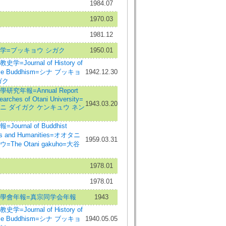
1984.07
1970.03
1981.12
学=ブッキョウ シガク
1950.01
学=Journal of History of
ese Buddhism=シナ ブッキョ
1942.12.30
ガク
研究年報=Annual Report
earches of Otani University=
1943.03.20
ニ ダイガク ケンキュウ ネン
Journal of Buddhist
es and Humanities=オオタニ
1959.03.31
=The Otani gakuho=大谷
1978.01
1978.01
學會年報=真宗同学会年報
1943
学=Journal of History of
ese Buddhism=シナ ブッキョ
1940.05.05