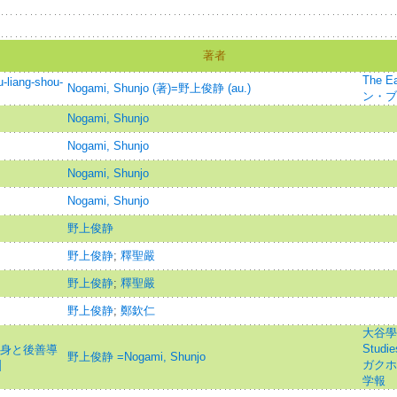
著者
The E
u-liang-shou-
Nogami, Shunjo (著)=野上俊静 (au.)
ン・ブ
Nogami, Shunjo
Nogami, Shunjo
Nogami, Shunjo
Nogami, Shunjo
野上俊静
野上俊静
;
釋聖嚴
野上俊静
;
釋聖嚴
野上俊静
;
鄭欽仁
大谷學報=
Studi
後身と後善導
野上俊静 =Nogami, Shunjo
]
ガクホウ
学報