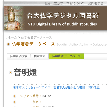
サイトマップ
．
本館について
．
諮問委員会
．
．
ホーム
>
仏学著者データベース
仏学著者検索
検索結果
仏学著者データベース
普明燈
．
．
著者本人によるオーソライズ
著者本人が提供した書目
資料改正
シリアル番号：
53372
別名：