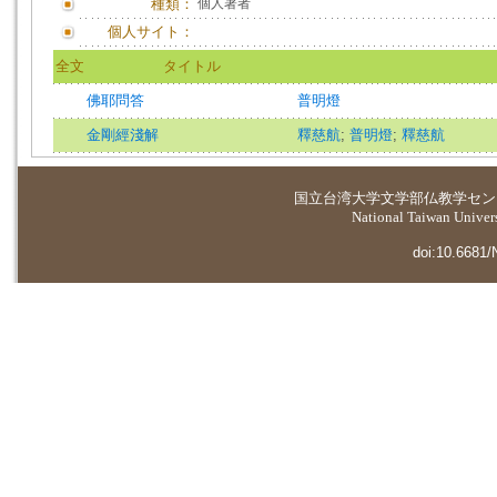
種類：
個人著者
個人サイト：
全文
タイトル
佛耶問答
普明燈
金剛經淺解
釋慈航
;
普明燈
;
釋慈航
国立台湾大学
文学部仏教学セン
National Taiwan Universi
doi:10.6681