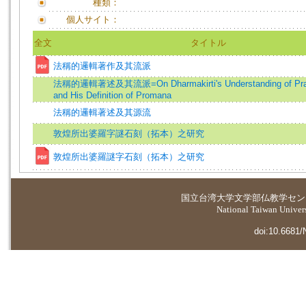
種類：
個人サイト：
全文
タイトル
法稱的邏輯著作及其流派
法稱的邏輯著述及其流派=On Dharmakirti's Understanding of Pra
and His Definition of Promana
法稱的邏輯著述及其源流
敦煌所出婆羅字謎石刻（拓本）之研究
敦煌所出婆羅謎字石刻（拓本）之研究
国立台湾大学
文学部仏教学セン
National Taiwan Universi
doi:10.6681