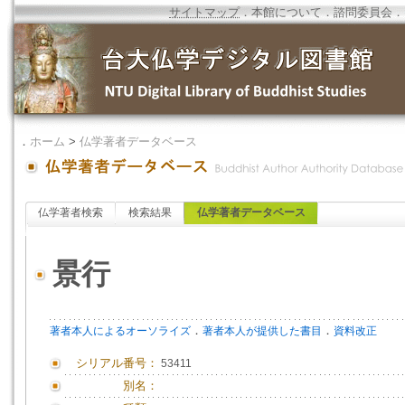
サイトマップ
．
本館について
．
諮問委員会
．
．
ホーム
>
仏学著者データベース
仏学著者検索
検索結果
仏学著者データベース
景行
．
．
著者本人によるオーソライズ
著者本人が提供した書目
資料改正
シリアル番号：
53411
別名：