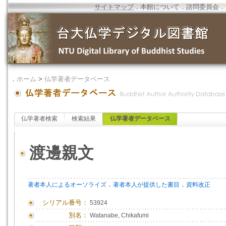
サイトマップ
．
本館について
．
諮問委員会
．
．
ホーム
>
仏学著者データベース
仏学著者検索
検索結果
仏学著者データベース
渡邊親文
．
．
著者本人によるオーソライズ
著者本人が提供した書目
資料改正
シリアル番号：
53924
別名：
Watanabe, Chikafumi