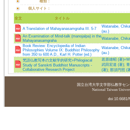
種類：
個人サイト：
全文
タイトル
Watanabe, Chi
A Translation of Mahayanasamgraha III. 5-7
(au.)
An Examination of Mind-talk (manojalpa) in the
Watanabe, Chika
Mahayanasamgraha
Book Review: Encyclopedia of Indian
Watanabe, Chi
Philosophies Volume IX: Buddhist Philosophy
(au.)
from 350 to 600 A.D., Karl H. Potter (ed.)
若原雄昭 (著)=Waka
梵語仏教写本の文献学的研究=Philogiacal
武田宏道 (著)
;
青
Study of Sanskrti Buddhist Manuscripts -
Collaborative Research Project
(著)
;
那須円照 (著
国立台湾大学
文学部仏教学セン
National Taiwan Universi
doi:10.6681