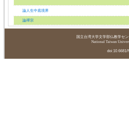
論人生中底境界
論禪宗
国立台湾大学
文学部仏教学セン
National Taiwan Universi
doi:10.6681