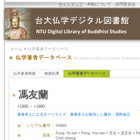
サイトマップ
．
本館について
．
諮問委員会
．
．
ホーム
>
仏学著者データベース
仏学著者検索
検索結果
仏学著者データベース
馮友蘭
+1895 ~ +1990
．
．
著者本人によるオーソライズ
著者本人が提供した書目
資料改正
シリアル番号：
54960
Fung, Yu-lan
=
Feng, You-lan
=
芝生
=
馮芝生
=
Fe
別名：
Chih-sheng