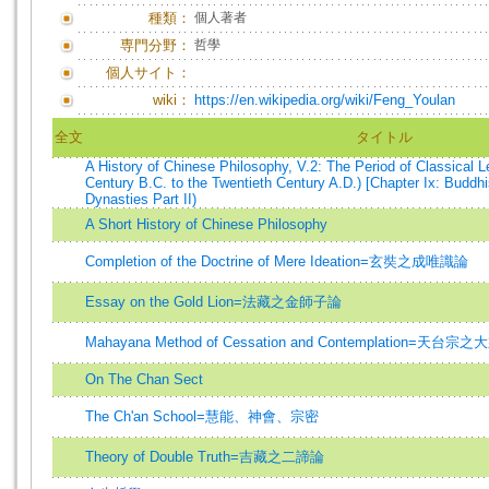
種類：
個人著者
専門分野：
哲學
個人サイト：
wiki：
https://en.wikipedia.org/wiki/Feng_Youlan
全文
タイトル
A History of Chinese Philosophy, V.2: The Period of Classical 
Century B.C. to the Twentieth Century A.D.) [Chapter Ix: Buddh
Dynasties Part II)
A Short History of Chinese Philosophy
Completion of the Doctrine of Mere Ideation=玄奘之成唯識論
Essay on the Gold Lion=法藏之金師子論
Mahayana Method of Cessation and Contemplation=天
On The Chan Sect
The Ch'an School=慧能、神會、宗密
Theory of Double Truth=吉藏之二諦論