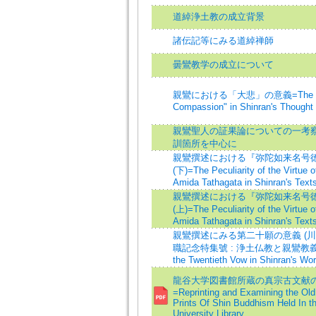
道綽浄土教の成立背景
諸伝記等にみる道綽禅師
曇鸞教学の成立について
親鸞における「大悲」の意義=The Meani
Compassion" in Shinran's Thought
親鸞聖人の証果論についての一考
訓箇所を中心に
親鸞撰述における『弥陀如来名号
(下)=The Peculiarity of the Virtue 
Amida Tathagata in Shinran's Texts
親鸞撰述における『弥陀如来名号
(上)=The Peculiarity of the Virtue 
Amida Tathagata in Shinran's Texts
親鸞撰述にみる第二十願の意義 (
職記念特集號 : 浄土仏教と親鸞教義)=Th
the Twentieth Vow in Shinran's Wo
龍谷大学図書館所蔵の真宗古文献
=Reprinting and Examining the Old
Prints Of Shin Buddhism Held In 
University Library