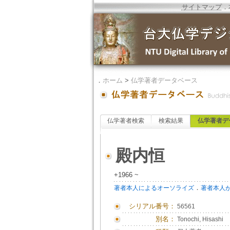
サイトマップ
．
．
ホーム
>
仏学著者データベース
仏学著者検索
検索結果
仏学著者デ
殿内恒
+1966 ~
．
著者本人によるオーソライズ
著者本人
シリアル番号：
56561
別名：
Tonochi, Hisashi