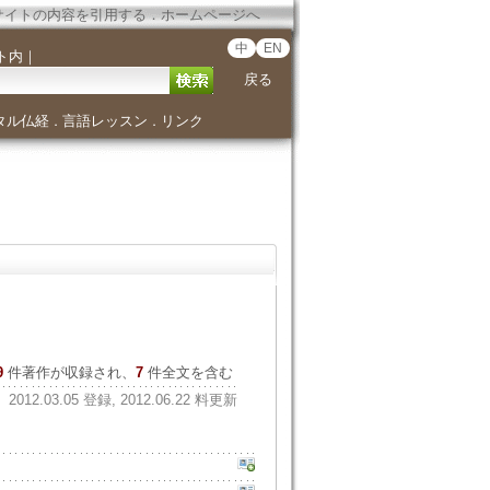
サイトの内容を引用する
．
ホームページへ
中
EN
ト内
｜
戻る
タル仏経
言語レッスン
リンク
．
．
9
件著作が収録され、
7
件全文を含む
2012.03.05 登録, 2012.06.22 料更新