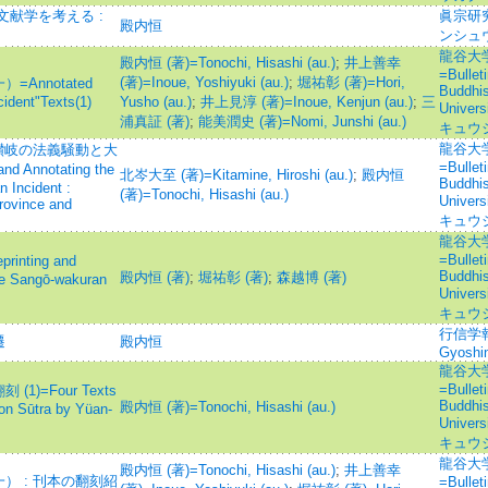
献学を考える :
眞宗研
殿内恒
ンシュ
龍谷大
殿内恒 (著)=Tonochi, Hisashi (au.)
;
井上善幸
=Bulleti
(著)=Inoue, Yoshiyuki (au.)
;
堀祐彰 (著)=Hori,
nnotated
Buddhis
ident"Texts(1)
Yusho (au.)
;
井上見淳 (著)=Inoue, Kenjun (au.)
;
三
Unive
浦真証 (著)
;
能美潤史 (著)=Nomi, Junshi (au.)
キュウ
龍谷大
讃岐の法義騒動と大
=Bulleti
Annotating the
北岑大至 (著)=Kitamine, Hiroshi (au.)
;
殿内恒
Buddhis
 Incident :
(著)=Tonochi, Hisashi (au.)
Unive
rovince and
キュウ
龍谷大
=Bulleti
ting and
Buddhis
殿内恒 (著)
;
堀祐彰 (著)
;
森越博 (著)
he Sangō-wakuran
Unive
キュウ
行信学報=Jo
遷
殿内恒
Gyoshin
龍谷大
=Bulleti
=Four Texts
Buddhis
殿内恒 (著)=Tonochi, Hisashi (au.)
on Sūtra by Yüan-
Unive
キュウ
龍谷大
殿内恒 (著)=Tonochi, Hisashi (au.)
;
井上善幸
 : 刊本の翻刻紹
=Bulleti