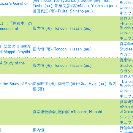
(著)=Inoue, Yoshiyuki (au.)
;
堀祐彰 (著)=Hori,
Buddhis
Kōzon's Ganshō-
Yusho (au.)
;
那須良彦 (著)=Nasu, Yoshihiko (au.)
;
Unive
藤田真証 (著)=Fujita, Shinsho (au.)
キュウ
龍谷大
 : 「原稿本」の
=Bulleti
Buddhis
殿内恒 (著)=Tonochi, Hisashi (au.)
uscript of
Unive
キュウ
真宗学=Sh
察=親鸞の引用態度
殿内恒 (著)=Tonochi, Hisashi (au.)
Studie
f Mappō-tōmyōki
ウガク
真宗学=Sh
dy of the
殿内恒 (著)=Tonochi, Hisashi (au.)
Studie
ウガク
龍谷大
=Bulleti
伊藤唯道 (著)
;
岡亮二 (著)=Oka, Ryoji (au.)
;
殿内
e Study of Shin
Buddhis
恒 (著)
Unive
キュウ
眞宗研
=Shinsh
of Sh
真宗連合学会
;
殿内恒 =Tonochi, Hisashi
シンシ
キュウ
行信学報=Jo
開
殿内恒
Gyoshin