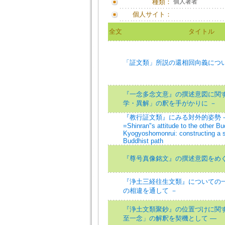
種類：
個人著者
個人サイト：
全文
タイトル
「証文類」所説の還相回向義につ
『一念多念文意』の撰述意図に関す
学・異解」の釈を手がかりに －
『教行証文類』にみる対外的姿勢 -
=Shinran"s attitude to the other Bu
Kyogyoshomonrui: constructing a 
Buddhist path
『尊号真像銘文』の撰述意図をめ
『浄土三経往生文類』についての一
の相違を通して －
『浄土文類聚鈔』の位置づけに関す
至一念」の解釈を契機として ―