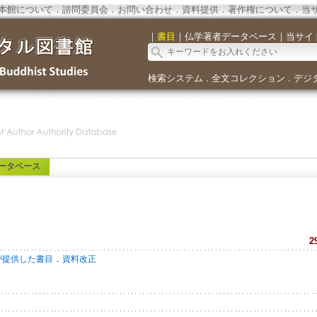
本館について
．
諮問委員会
．
お問い合わせ
．
資料提供
．
著作権について
．
当
｜
書目
｜
仏学著者データベース
｜
当サイ
検索システム
全文コレクション
デジ
．
．
ータベース
2
．
が提供した書目
資料改正