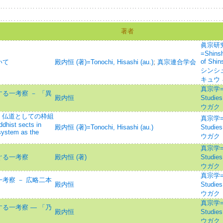
著者
眞宗研
=Shinsh
of Sh
いて
殿内恒 (著)=Tonochi, Hisashi (au.)
;
真宗連合学会
シンシ
キュウ
真宗学=Sh
る一考察 － 「異
殿内恒
Studie
ウガク
 仏道としての枠組
真宗学=Sh
ddhist sects in
殿内恒 (著)=Tonochi, Hisashi (au.)
Studie
system as the
ウガク
真宗学=Sh
ぐる一考察
殿内恒 (著)
Studie
ウガク
真宗学=Sh
考察 － 広略二本
殿内恒
Studie
ウガク
真宗学=Sh
る一考察 ― 「乃
殿内恒
Studie
ウガク