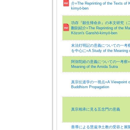
介=The Reprinting of the Texts of 
kimyō-ben
功存『願生帰命弁』の本文研究（二）
翻刻紹介=The Reprinting of the Man
Kōzon's Ganshō-kimyō-ben
末法灯明記の意義についての一考
を中心に=A Study of the Meaning o
阿弥陀経の意義についての一考察=A Stu
Meaning of the Amida Sutra
真宗伝道学の一視点=A Viewpoint of th
Buddhism Propagation
真宗相承に見る五念門の意義
善導による慧遠浄土教の受容と展