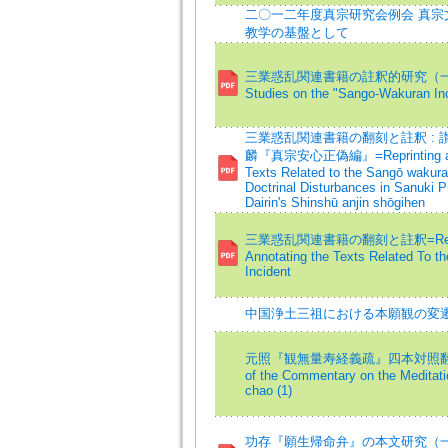
二〇一二年度真宗研究会例会 真宗文
教学の基盤として
三業惑乱関連書籍の註釈的研究（一）=A
Studies on the "Sango-Wakuran Inc
三業惑乱関連書籍の翻刻と註釈 : 
麟『真宗安心正偽編』=Reprinting and 
Texts Related to the Sangō wakuran
Doctrinal Disturbances in Sanuki P
Dairin's Shinshū anjin shōgihen
三業惑乱関連書籍の翻刻と註釈=Reprin
Annotating the Texts Related To t
Incident
中国浄土三祖における本願観の変
元照『観無量寿経義疏』四本対照翻刻 (1)
of the Commentary on the Meditati
chao (1)
功存『願生帰命弁』の本文研究（一）