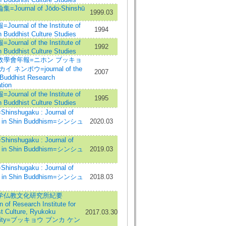
Journal of Jōdo-Shinshū
1999.03
urnal of the Institute of
1994
 Buddhist Culture Studies
urnal of the Institute of
1992
 Buddhist Culture Studies
敎學會年報=ニホン ブッキョ
イ ネンポウ=journal of the
2007
Buddhist Research
tion
urnal of the Institute of
1995
 Buddhist Culture Studies
inshugaku : Journal of
s in Shin Buddhism=シンシュ
2020.03
inshugaku : Journal of
s in Shin Buddhism=シンシュ
2019.03
inshugaku : Journal of
s in Shin Buddhism=シンシュ
2018.03
学仏教文化研究所紀要
n of Research Institute for
t Culture, Ryukoku
2017.03.30
rsity=ブッキョウ ブンカ ケン