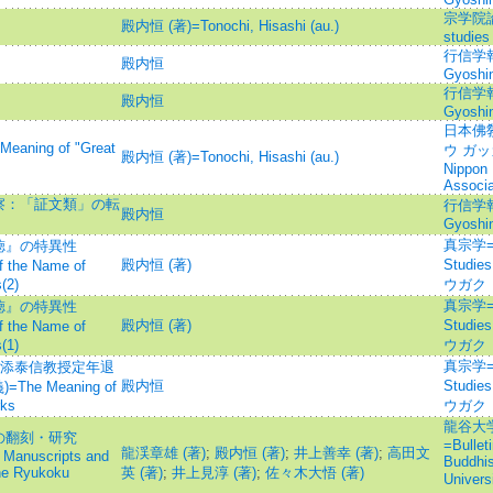
宗学院論集=
殿内恒 (著)=Tonochi, Hisashi (au.)
studies
行信学報=Jo
殿内恒
Gyoshin
行信学報=Jo
殿内恒
Gyoshin
日本佛
ng of "Great
ウ ガッカ
殿内恒 (著)=Tonochi, Hisashi (au.)
Nippon 
Associa
察：「証文類」の転
行信学報=Jo
殿内恒
Gyoshin
真宗学=Sh
徳』の特異性
殿内恒 (著)
Studie
of the Name of
(2)
ウガク
真宗学=Sh
徳』の特異性
殿内恒 (著)
Studie
of the Name of
(1)
ウガク
真宗学=Sh
川添泰信教授定年退
殿内恒
Studie
e Meaning of
rks
ウガク
龍谷大
の翻刻・研究
=Bulleti
龍渓章雄 (著)
;
殿内恒 (著)
;
井上善幸 (著)
;
高田文
 Manuscripts and
Buddhis
the Ryukoku
英 (著)
;
井上見淳 (著)
;
佐々木大悟 (著)
Unive