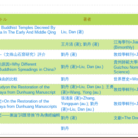
トル
著者
n Buddhist Temples Decreed By
Liu, Dan (著)
a In The Early And Middle Qing
江海學刊=Jiangh
王月清 (著)
;
劉丹 (著)
(Bimonthly)
—《文殊山石窟研究》評介
劉丹 (著)
敦煌學輯刊=Jour
貴州師範大學學報
hy Different
劉丹 (著)=Liu, Dan (au.)
Guizhou Norma
 Buddhism Spreadings in China?
Science)
緣由的比較
劉丹
世界歷史=World
劉丹 (著)=Liu, Dan (au.)
;
王勇
he Restoration of the
敦煌學輯刊=Jour
naya from Dunhuang Manuscript
(著)=Wang, Yong (au.)
張涌泉 (著)=Zhang,
 Restoration of the
Yongquan (au.)
;
劉丹
敦煌學輯刊=Jour
aya from Dunhuang Manuscripts
(著)=Liu, Dan (au.)
——兼論“詞匯替換”作為佛經編輯
劉丹 (著)
文獻=The Doc
劉丹