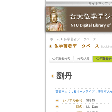
サイトマップ
．
．
ホーム
>
仏学著者データベース
仏学著者検索
検索結果
仏学著者デ
劉丹
．
著者本人によるオーソライズ
著者本人
シリアル番号：
58945
別名：
Liu, Dan